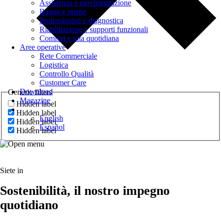
Assistenza e movimentazione
Bagno e igiene
Professionisti e diagnostica
Riabilitazione e supporti funzionali
Comfort e vita quotidiana
Aree operative
Rete Commerciale
Logistica
Controllo Qualità
Customer Care
Download
Generic filters
Magazine
Hidden label
Hidden label
English
Hidden label
Español
Hidden label
Siete in
Sostenibilità, il nostro impegno
quotidiano