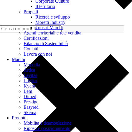
Corporate Culture
Il territorio
Progetti
Ricerca e sviluppo
Moretti Industry
I nostri Marchi
Agenti territoriali e rete vendita
Certificazioni
Bilancio di Sostenibilità
Contatti
Lavora con noi
Marchi
Mopedia
Ardea
Levitas
Logiko
Kyara
Lem
Dimed
Prestige
Easyred
Skema
Prodotti
Mobilità e deambulazione
Riposo e posizionamento