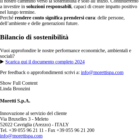
Il nostro cammino verso la sostenibilità è solo all’inizio. Continueremo
a investire in
soluzioni responsabili
, capaci di creare impatto positivo
nel lungo termine.
Perché
rendere conto significa prendersi cura
: delle persone,
dell’ambiente e delle generazioni future.
Bilancio di sostenibilità
Vuoi approfondire le nostre performance economiche, ambientali e
sociali?
​▶️​
Scarica qui il documento completo 2024
Per feedback o approfondimenti scrivi a:
info@morettispa.com
Show Full Content
Linda Bronzini
Moretti S.p.A.
Innovazione al servizio del cliente
Via Bruxelles 3 - Meleto
52022 Cavriglia (Arezzo) - ITALY
Tel. +39 055 96 21 11 - Fax +39 055 96 21 200
info@morettispa.com