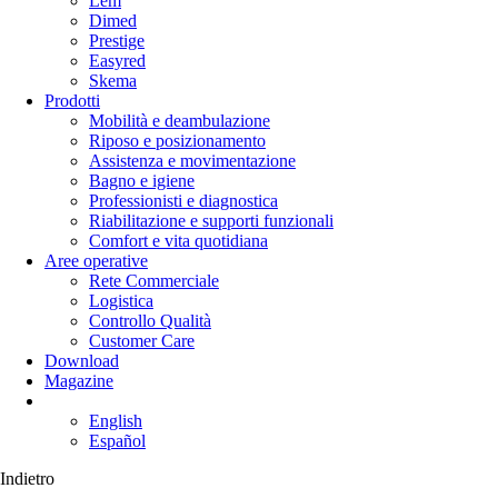
Lem
Dimed
Prestige
Easyred
Skema
Prodotti
Mobilità e deambulazione
Riposo e posizionamento
Assistenza e movimentazione
Bagno e igiene
Professionisti e diagnostica
Riabilitazione e supporti funzionali
Comfort e vita quotidiana
Aree operative
Rete Commerciale
Logistica
Controllo Qualità
Customer Care
Download
Magazine
English
Español
Indietro