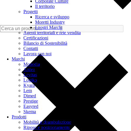
Corporate Culture
Il territorio
Progetti
Ricerca e sviluppo
Moretti Industry
I nostri Marchi
Agenti territoriali e rete vendita
Certificazioni
Bilancio di Sostenibilità
Contatti
Lavora con noi
Marchi
Mopedia
Ardea
Levitas
Logiko
Kyara
Lem
Dimed
Prestige
Easyred
Skema
Prodotti
Mobilità e deambulazione
Riposo e posizionamento