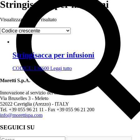
Stringisacca per infusioni
Visualizzazione di 1 risultato
Stringisacca per infusioni
CODICE:
EM600
Leggi tutto
Moretti S.p.A.
Innovazione al servizio del cliente
Via Bruxelles 3 - Meleto
52022 Cavriglia (Arezzo) - ITALY
Tel. +39 055 96 21 11 - Fax +39 055 96 21 200
info@morettispa.com
SEGUICI SU