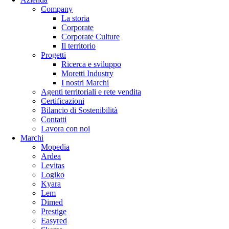
Company
La storia
Corporate
Corporate Culture
Il territorio
Progetti
Ricerca e sviluppo
Moretti Industry
I nostri Marchi
Agenti territoriali e rete vendita
Certificazioni
Bilancio di Sostenibilità
Contatti
Lavora con noi
Marchi
Mopedia
Ardea
Levitas
Logiko
Kyara
Lem
Dimed
Prestige
Easyred