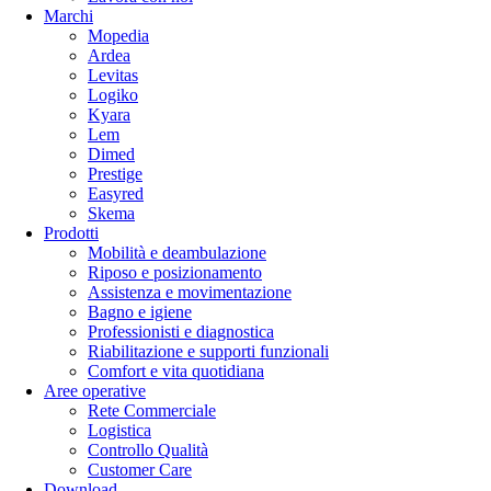
Marchi
Mopedia
Ardea
Levitas
Logiko
Kyara
Lem
Dimed
Prestige
Easyred
Skema
Prodotti
Mobilità e deambulazione
Riposo e posizionamento
Assistenza e movimentazione
Bagno e igiene
Professionisti e diagnostica
Riabilitazione e supporti funzionali
Comfort e vita quotidiana
Aree operative
Rete Commerciale
Logistica
Controllo Qualità
Customer Care
Download