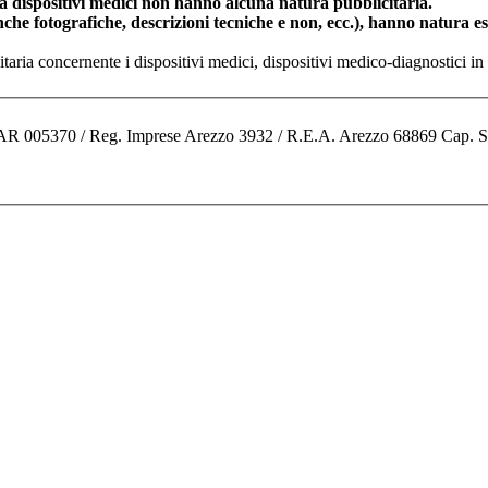
dispositivi medici non hanno alcuna natura pubblicitaria.
anche fotografiche, descrizioni tecniche e non, ecc.), hanno natura 
nitaria concernente i dispositivi medici, dispositivi medico-diagnostic
o AR 005370 / Reg. Imprese Arezzo 3932 / R.E.A. Arezzo 68869 Cap. 