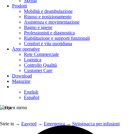
Skema
Prodotti
Mobilità e deambulazione
Riposo e posizionamento
Assistenza e movimentazione
Bagno e igiene
Professionisti e diagnostica
Riabilitazione e supporti funzionali
Comfort e vita quotidiana
Aree operative
Rete Commerciale
Logistica
Controllo Qualità
Customer Care
Download
Magazine
English
Español
Cerca
Siete in
→
Easyred
→
Emergenza
→
Stringisacca per infusioni