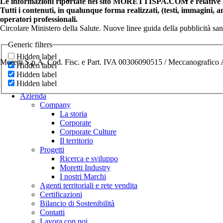
Le informazioni riportate nel sito MORETTISPA.COM e relative a 
Tutti i contenuti, in qualunque forma realizzati, (testi, immagini, 
operatori professionali.
Circolare Ministero della Salute. Nuove linee guida della pubblicità sa
Generic filters
Hidden label
Moretti S.p.A. Cod. Fisc. e Part. IVA 00306090515 / Meccanografic
Hidden label
Hidden label
Hidden label
Azienda
Company
La storia
Corporate
Corporate Culture
Il territorio
Progetti
Ricerca e sviluppo
Moretti Industry
I nostri Marchi
Agenti territoriali e rete vendita
Certificazioni
Bilancio di Sostenibilità
Contatti
Lavora con noi