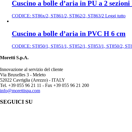
Cuscino a bolle d’aria in PU a 2 sezion
CODICE:
ST86x/2, ST861/2, ST862/2, ST863/2
Leggi tutto
Cuscino a bolle d’aria in PVC H 6 cm
CODICE:
ST850/1, ST851/1, ST852/1, ST853/1, ST850/2, ST
Moretti S.p.A.
Innovazione al servizio del cliente
Via Bruxelles 3 - Meleto
52022 Cavriglia (Arezzo) - ITALY
Tel. +39 055 96 21 11 - Fax +39 055 96 21 200
info@morettispa.com
SEGUICI SU