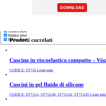
Generic filters
Hidden label
Hidden label
Hidden label
Prodotti correlati
Hidden label
Cuscino in viscoelastico compatto – Visc
CODICE:
ST716
Leggi tutto
Cuscini in gel fluido di silicone
CODICE:
ST712/x, ST712/40, ST712/42, ST712/45
Leggi tutt