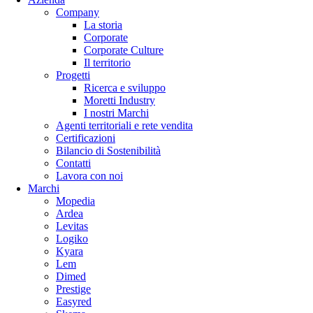
Company
La storia
Corporate
Corporate Culture
Il territorio
Progetti
Ricerca e sviluppo
Moretti Industry
I nostri Marchi
Agenti territoriali e rete vendita
Certificazioni
Bilancio di Sostenibilità
Contatti
Lavora con noi
Marchi
Mopedia
Ardea
Levitas
Logiko
Kyara
Lem
Dimed
Prestige
Easyred