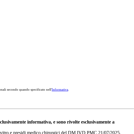
onali secondo quando specificato nell'
Informativa
.
esclusivamente informativa, e sono rivolte esclusivamente a
i in vitro e presidi medico chirurgici del DM IVD PMC 21/07/2025.