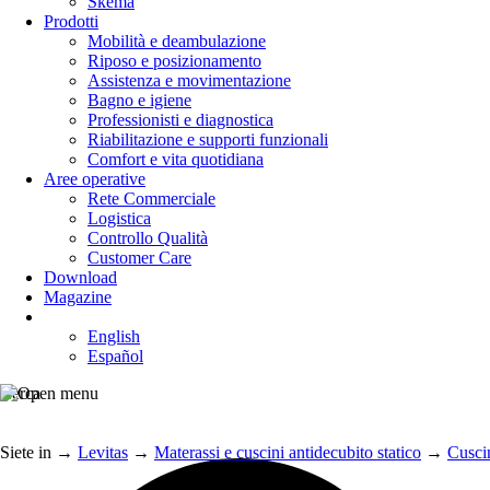
Skema
Prodotti
Mobilità e deambulazione
Riposo e posizionamento
Assistenza e movimentazione
Bagno e igiene
Professionisti e diagnostica
Riabilitazione e supporti funzionali
Comfort e vita quotidiana
Aree operative
Rete Commerciale
Logistica
Controllo Qualità
Customer Care
Download
Magazine
English
Español
Cerca
Siete in
→
Levitas
→
Materassi e cuscini antidecubito statico
→
Cuscin