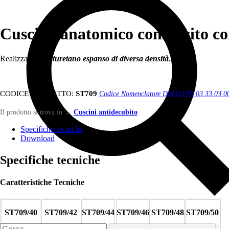
Cuscino anatomico composito con
Realizzati
in poliuretano espanso di diversa densità.
CODICE PRODOTTO:
ST709
Codice Nomenclatore DM332/99 03.33.03.0
Il prodotto si trova in
→
Cuscini antidecubito
Specifiche tecniche
Download
Specifiche tecniche
Caratteristiche Tecniche
ST709/40
ST709/42
ST709/44
ST709/46
ST709/48
ST709/50