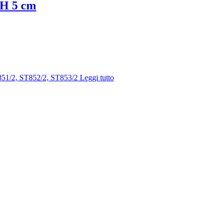
i H 5 cm
851/2, ST852/2, ST853/2
Leggi tutto