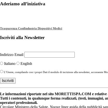
Aderiamo all’iniziativa
Trasparenza Confindustria Dispositivi Medici
Iscriviti alla Newsletter
Indirizzo Email
Italiano
English
L’Utente, compilando con i propri Dati il modulo di iscrizione alla newsletter, acconsente More
Le informazioni riportate nel sito MORETTISPA.COM e relative a 
Tutti i contenuti, in qualunque forma realizzati, (testi, immagini, 
operatori professionali.
Circolare Ministero della Salute. Nuove linee guida della pubblicità sa