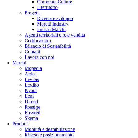
Corporate Culture
Il territorio
Progetti
Ricerca e sviluppo
Moretti Industry
I nostri Marchi
Agenti territoriali e rete vendita
Certificazioni
Bilancio di Sostenibilità
Contatti
Lavora con noi
Marchi
Mopedia
Ardea
Levitas
Logiko
Kyara
Lem
Dimed
Prestige
Easyred
Skema
Prodotti
Mobilità e deambulazione
Riposo e posizionamento