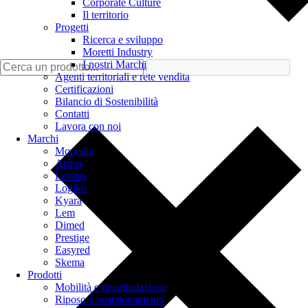
Corporate Culture
Il territorio
Progetti
Ricerca e sviluppo
Moretti Industry
I nostri Marchi
Agenti territoriali e rete vendita
Certificazioni
Bilancio di Sostenibilità
Contatti
Lavora con noi
Marchi
Mopedia
Ardea
Levitas
Logiko
Kyara
Lem
Dimed
Prestige
Easyred
Skema
Prodotti
Mobilità e deambulazione
Riposo e posizionamento