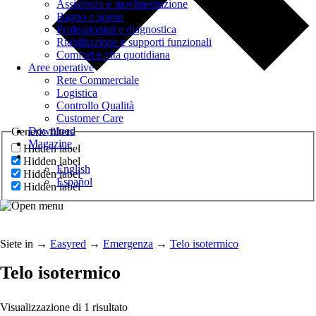
Assistenza e movimentazione
Bagno e igiene
Professionisti e diagnostica
Riabilitazione e supporti funzionali
Comfort e vita quotidiana
Aree operative
Rete Commerciale
Logistica
Controllo Qualità
Customer Care
Download
Generic filters
Magazine
Hidden label
Hidden label
English
Hidden label
Español
Hidden label
Siete in
→
Easyred
→
Emergenza
→
Telo isotermico
Telo isotermico
Visualizzazione di 1 risultato