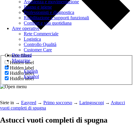
Assistenza e movimentazione
Bagno e igiene
Professionisti e diagnostica
Riabilitazione e supporti funzionali
Comfort e vita quotidiana
Aree operative
Rete Commerciale
Logistica
Controllo Qualità
Customer Care
Download
Generic filters
Magazine
Hidden label
Hidden label
English
Hidden label
Español
Hidden label
Siete in
→
Easyred
→
Primo soccorso
→
Laringoscopi
→
Astucci
vuoti completi di spugna
Astucci vuoti completi di spugna