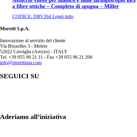
Astuccio vuoto per manico e lame laringoscopio luce
a fibre ottiche – Completo di spugna – Miller
CODICE:
DRV264
Leggi tutto
Moretti S.p.A.
Innovazione al servizio del cliente
Via Bruxelles 3 - Meleto
52022 Cavriglia (Arezzo) - ITALY
Tel. +39 055 96 21 11 - Fax +39 055 96 21 200
info@morettispa.com
SEGUICI SU
Aderiamo all’iniziativa