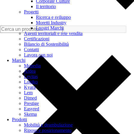
Corporate Culture
Il territorio
Progetti
Ricerca e sviluppo
Moretti Industry
I nostri Marchi
Agenti territoriali e rete vendita
Certificazioni
Bilancio di Sostenibilità
Contatti
Lavora con noi
Marchi
Mopedia
Ardea
Levitas
Logiko
Kyara
Lem
Dimed
Prestige
Easyred
Skema
Prodotti
Mobilità e deambulazione
Riposo e posizionamento