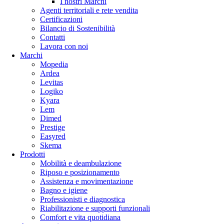
I nostri Marchi
Agenti territoriali e rete vendita
Certificazioni
Bilancio di Sostenibilità
Contatti
Lavora con noi
Marchi
Mopedia
Ardea
Levitas
Logiko
Kyara
Lem
Dimed
Prestige
Easyred
Skema
Prodotti
Mobilità e deambulazione
Riposo e posizionamento
Assistenza e movimentazione
Bagno e igiene
Professionisti e diagnostica
Riabilitazione e supporti funzionali
Comfort e vita quotidiana