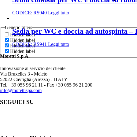
CODICE:
RS940
Leggi tutto
Generic filters
Sedia per WC e doccia ad autospinta –
Hidden label
Hidden label
CODICE:
RS941
Leggi tutto
Hidden label
Hidden label
Moretti S.p.A.
Innovazione al servizio del cliente
Via Bruxelles 3 - Meleto
52022 Cavriglia (Arezzo) - ITALY
Tel. +39 055 96 21 11 - Fax +39 055 96 21 200
info@morettispa.com
SEGUICI SU