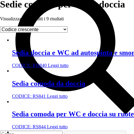
Sedie comode per WC e doccia
Visualizzazione di tutti i 9 risultati
Sedia doccia e WC ad autospinta e smo
CODICE:
RH840
Leggi tutto
Sedia comoda da doccia
CODICE:
RS841
Leggi tutto
Sedia comoda per WC e doccia su ruote
CODICE:
RS844
Leggi tutto