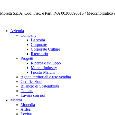
Moretti S.p.A. Cod. Fisc. e Part. IVA 00306090515 / Meccanografic
Azienda
Company
La storia
Corporate
Corporate Culture
Il territorio
Progetti
Ricerca e sviluppo
Moretti Industry
I nostri Marchi
Agenti territoriali e rete vendita
Certificazioni
Bilancio di Sostenibilità
Contatti
Lavora con noi
Marchi
Mopedia
Ardea
Levitas