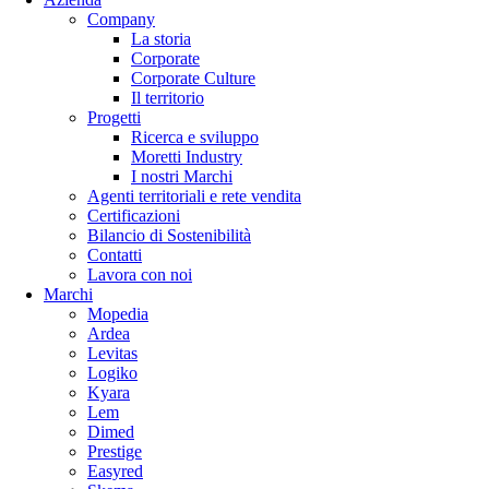
Company
La storia
Corporate
Corporate Culture
Il territorio
Progetti
Ricerca e sviluppo
Moretti Industry
I nostri Marchi
Agenti territoriali e rete vendita
Certificazioni
Bilancio di Sostenibilità
Contatti
Lavora con noi
Marchi
Mopedia
Ardea
Levitas
Logiko
Kyara
Lem
Dimed
Prestige
Easyred