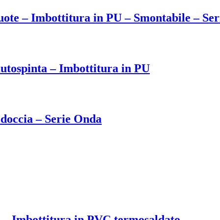
uote – Imbottitura in PU – Smontabile – Se
utospinta – Imbottitura in PU
doccia – Serie Onda
 – Imbottitura in PVC termosaldato