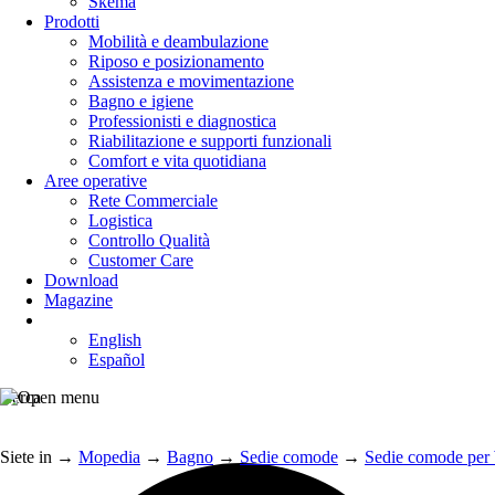
Skema
Prodotti
Mobilità e deambulazione
Riposo e posizionamento
Assistenza e movimentazione
Bagno e igiene
Professionisti e diagnostica
Riabilitazione e supporti funzionali
Comfort e vita quotidiana
Aree operative
Rete Commerciale
Logistica
Controllo Qualità
Customer Care
Download
Magazine
English
Español
Cerca
Siete in
→
Mopedia
→
Bagno
→
Sedie comode
→
Sedie comode per