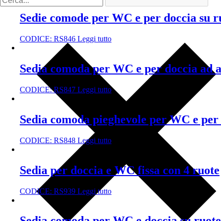
Sedie comode per WC e per doccia su r
CODICE:
RS846
Leggi tutto
Sedia comoda per WC e per doccia ad a
CODICE:
RS847
Leggi tutto
Sedia comoda pieghevole per WC e per 
CODICE:
RS848
Leggi tutto
Sedia per doccia e WC fissa con 4 ruote
CODICE:
RS939
Leggi tutto
Sedia comoda per WC e doccia su ruote