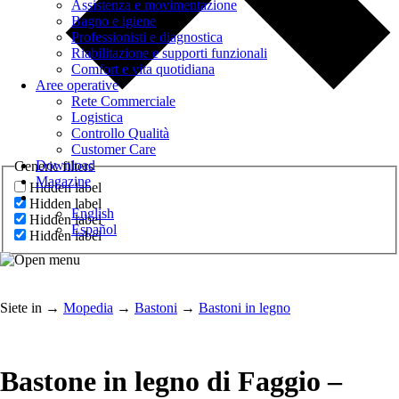
Assistenza e movimentazione
Bagno e igiene
Professionisti e diagnostica
Riabilitazione e supporti funzionali
Comfort e vita quotidiana
Aree operative
Rete Commerciale
Logistica
Controllo Qualità
Customer Care
Download
Generic filters
Magazine
Hidden label
Hidden label
English
Hidden label
Español
Hidden label
Siete in
→
Mopedia
→
Bastoni
→
Bastoni in legno
Bastone in legno di Faggio –