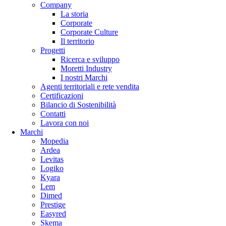
Company
La storia
Corporate
Corporate Culture
Il territorio
Progetti
Ricerca e sviluppo
Moretti Industry
I nostri Marchi
Agenti territoriali e rete vendita
Certificazioni
Bilancio di Sostenibilità
Contatti
Lavora con noi
Marchi
Mopedia
Ardea
Levitas
Logiko
Kyara
Lem
Dimed
Prestige
Easyred
Skema