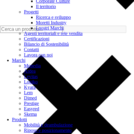
Corporate Culture
Il territorio
Progetti
Ricerca e sviluppo
Moretti Industry
I nostri Marchi
Agenti territoriali e rete vendita
Certificazioni
Bilancio di Sostenibilità
Contatti
Lavora con noi
Marchi
Mopedia
Ardea
Levitas
Logiko
Kyara
Lem
Dimed
Prestige
Easyred
Skema
Prodotti
Mobilità e deambulazione
Riposo e posizionamento