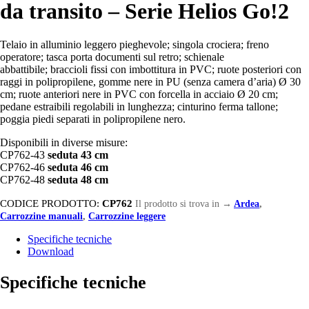
da transito – Serie Helios Go!2
Telaio in alluminio leggero pieghevole; singola crociera; freno
operatore; tasca porta documenti sul retro; schienale
abbattibile; braccioli fissi con imbottitura in PVC; ruote posteriori con
raggi in polipropilene, gomme nere in PU (senza camera d’aria) Ø 30
cm; ruote anteriori nere in PVC con forcella in acciaio Ø 20 cm;
pedane estraibili regolabili in lunghezza; cinturino ferma tallone;
poggia piedi separati in polipropilene nero.
Disponibili in diverse misure:
CP762-43
seduta 43 cm
CP762-46
seduta 46 cm
CP762-48
seduta 48 cm
CODICE PRODOTTO:
CP762
Il prodotto si trova in
→
Ardea
,
Carrozzine manuali
,
Carrozzine leggere
Specifiche tecniche
Download
Specifiche tecniche