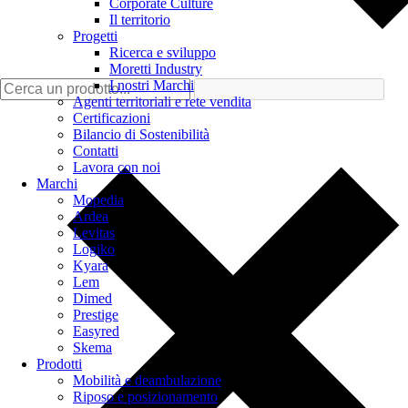
Corporate Culture
Il territorio
Progetti
Ricerca e sviluppo
Moretti Industry
I nostri Marchi
Agenti territoriali e rete vendita
Certificazioni
Bilancio di Sostenibilità
Contatti
Lavora con noi
Marchi
Mopedia
Ardea
Levitas
Logiko
Kyara
Lem
Dimed
Prestige
Easyred
Skema
Prodotti
Mobilità e deambulazione
Riposo e posizionamento