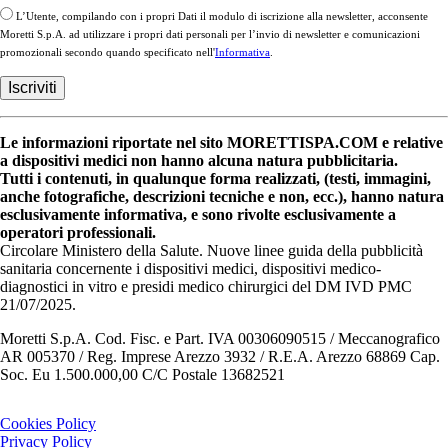
L’Utente, compilando con i propri Dati il modulo di iscrizione alla newsletter, acconsente
Moretti S.p.A. ad utilizzare i propri dati personali per l’invio di newsletter e comunicazioni
promozionali secondo quando specificato nell'
Informativa
.
Le informazioni riportate nel sito MORETTISPA.COM e relative
a dispositivi medici non hanno alcuna natura pubblicitaria.
Tutti i contenuti, in qualunque forma realizzati, (testi, immagini,
anche fotografiche, descrizioni tecniche e non, ecc.), hanno natura
esclusivamente informativa, e sono rivolte esclusivamente a
operatori professionali.
Circolare Ministero della Salute. Nuove linee guida della pubblicità
sanitaria concernente i dispositivi medici, dispositivi medico-
diagnostici in vitro e presidi medico chirurgici del DM IVD PMC
21/07/2025.
Moretti S.p.A. Cod. Fisc. e Part. IVA 00306090515 / Meccanografico
AR 005370 / Reg. Imprese Arezzo 3932 / R.E.A. Arezzo 68869 Cap.
Soc. Eu 1.500.000,00 C/C Postale 13682521
Cookies Policy
Privacy Policy