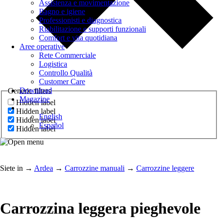
Assistenza e movimentazione
Bagno e igiene
Professionisti e diagnostica
Riabilitazione e supporti funzionali
Comfort e vita quotidiana
Aree operative
Rete Commerciale
Logistica
Controllo Qualità
Customer Care
Download
Generic filters
Magazine
Hidden label
Hidden label
English
Hidden label
Español
Hidden label
Siete in
→
Ardea
→
Carrozzine manuali
→
Carrozzine leggere
Carrozzina leggera pieghevole