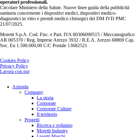
operatori professionali.
Circolare Ministero della Salute. Nuove linee guida della pubblicità
sanitaria concernente i dispositivi medici, dispositivi medico-
diagnostici in vitro e presidi medico chirurgici del DM IVD PMC
21/07/2025.
Moretti S.p.A. Cod. Fisc. e Part. IVA 00306090515 / Meccanografico
AR 005370 / Reg. Imprese Arezzo 3932 / R.E.A. Arezzo 68869 Cap.
Soc. Eu 1.500.000,00 C/C Postale 13682521
Cookies Policy
Privacy Policy
Lavora con noi
Azienda
Company
La storia
Corporate
Corporate Culture
Il territorio
Progetti
Ricerca e sviluppo
Moretti Industry
I nostri Marchi