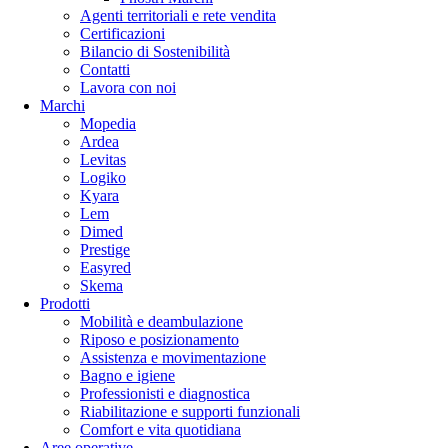
Agenti territoriali e rete vendita
Certificazioni
Bilancio di Sostenibilità
Contatti
Lavora con noi
Marchi
Mopedia
Ardea
Levitas
Logiko
Kyara
Lem
Dimed
Prestige
Easyred
Skema
Prodotti
Mobilità e deambulazione
Riposo e posizionamento
Assistenza e movimentazione
Bagno e igiene
Professionisti e diagnostica
Riabilitazione e supporti funzionali
Comfort e vita quotidiana
Aree operative