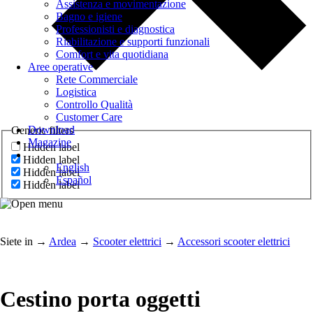
Assistenza e movimentazione
Bagno e igiene
Professionisti e diagnostica
Riabilitazione e supporti funzionali
Comfort e vita quotidiana
Aree operative
Rete Commerciale
Logistica
Controllo Qualità
Customer Care
Download
Generic filters
Magazine
Hidden label
Hidden label
English
Hidden label
Español
Hidden label
Siete in
→
Ardea
→
Scooter elettrici
→
Accessori scooter elettrici
Cestino porta oggetti