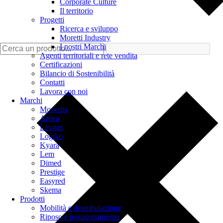
Corporate Culture
Il territorio
Progetti
Ricerca e sviluppo
Moretti Industry
I nostri Marchi
Agenti territoriali e rete vendita
Certificazioni
Bilancio di Sostenibilità
Contatti
Lavora con noi
Marchi
Mopedia
Ardea
Levitas
Logiko
Kyara
Lem
Dimed
Prestige
Easyred
Skema
Prodotti
Mobilità e deambulazione
Riposo e posizionamento