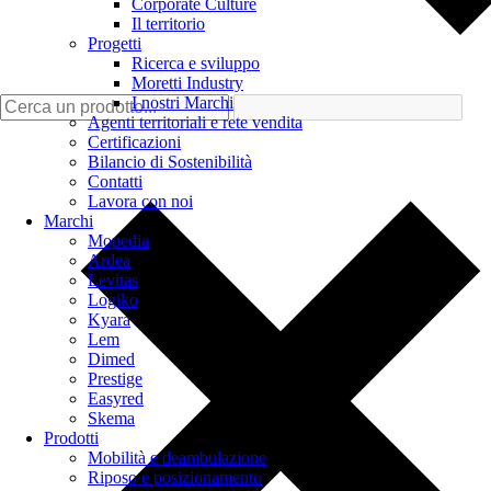
Corporate Culture
Il territorio
Progetti
Ricerca e sviluppo
Moretti Industry
I nostri Marchi
Agenti territoriali e rete vendita
Certificazioni
Bilancio di Sostenibilità
Contatti
Lavora con noi
Marchi
Mopedia
Ardea
Levitas
Logiko
Kyara
Lem
Dimed
Prestige
Easyred
Skema
Prodotti
Mobilità e deambulazione
Riposo e posizionamento