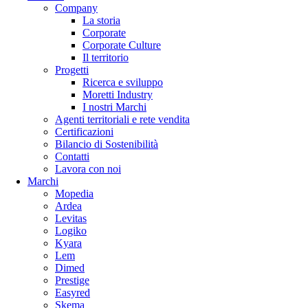
Company
La storia
Corporate
Corporate Culture
Il territorio
Progetti
Ricerca e sviluppo
Moretti Industry
I nostri Marchi
Agenti territoriali e rete vendita
Certificazioni
Bilancio di Sostenibilità
Contatti
Lavora con noi
Marchi
Mopedia
Ardea
Levitas
Logiko
Kyara
Lem
Dimed
Prestige
Easyred
Skema