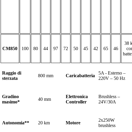
38 
CM850
100
80
44
97
72
50
45
42
65
46
co
batte
Raggio di
5A - Esterno –
800 mm
Caricabatteria
sterzata
220V – 50 Hz
Gradino
Elettronica
Brushless –
40 mm
masimo*
Controller
24V/30A
2x250W
Autonomia**
20 km
Motore
brushless