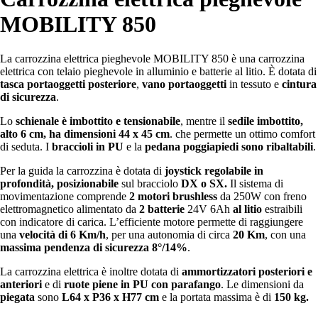
MOBILITY 850
La carrozzina elettrica pieghevole MOBILITY 850 è una carrozzina
elettrica con telaio pieghevole in alluminio e batterie al litio. È dotata di
tasca portaoggetti posteriore
,
vano portaoggetti
in tessuto e
cintura
di sicurezza
.
Lo
schienale è imbottito e tensionabile
, mentre il
sedile imbottito,
alto 6 cm, ha dimensioni 44 x 45 cm
. che permette un ottimo comfort
di seduta. I
braccioli in PU
e la
pedana poggiapiedi sono ribaltabili
.
Per la guida la carrozzina è dotata di
joystick regolabile in
profondità, posizionabile
sul bracciolo
DX o SX.
Il sistema di
movimentazione comprende
2 motori brushless
da 250W con freno
elettromagnetico alimentato da
2 batterie
24V 6Ah
al litio
estraibili
con indicatore di carica. L’efficiente motore permette di raggiungere
una
velocità di 6 Km/h
, per una autonomia di circa
20 Km
, con una
massima pendenza di sicurezza 8°/14%
.
La carrozzina elettrica è inoltre dotata di
ammortizzatori posteriori e
anteriori
e di
ruote piene in PU con parafango
. Le dimensioni da
piegata
sono
L64 x P36 x H77 cm
e la portata massima è di
150 kg.