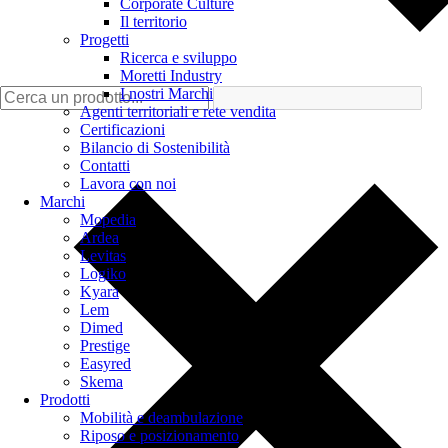
Corporate Culture
Il territorio
Progetti
Ricerca e sviluppo
Moretti Industry
I nostri Marchi
Agenti territoriali e rete vendita
Certificazioni
Bilancio di Sostenibilità
Contatti
Lavora con noi
Marchi
Mopedia
Ardea
Levitas
Logiko
Kyara
Lem
Dimed
Prestige
Easyred
Skema
Prodotti
Mobilità e deambulazione
Riposo e posizionamento