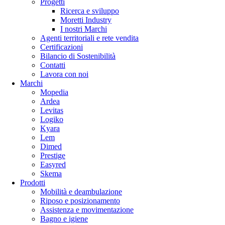
Progetti
Ricerca e sviluppo
Moretti Industry
I nostri Marchi
Agenti territoriali e rete vendita
Certificazioni
Bilancio di Sostenibilità
Contatti
Lavora con noi
Marchi
Mopedia
Ardea
Levitas
Logiko
Kyara
Lem
Dimed
Prestige
Easyred
Skema
Prodotti
Mobilità e deambulazione
Riposo e posizionamento
Assistenza e movimentazione
Bagno e igiene