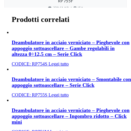
Prodotti correlati
Deambulatore in acciaio verniciato – Pieghevole con
appoggio sottoascellare – Gambe regolabili in
altezza 0÷12,5 cm – Serie Click
CODICE:
RP754S
Leggi tutto
Deambulatore in acciaio verniciato – Smontabile con
appoggio sottoascellare – Serie Click
CODICE:
RP755S
Leggi tutto
Deambulatore in acciaio verniciato – Pieghevole con
appoggio sottoascellare – Ingombro ridotto – Click
mini