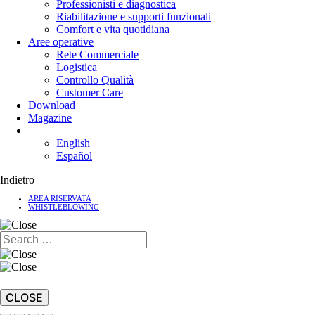
Professionisti e diagnostica
Riabilitazione e supporti funzionali
Comfort e vita quotidiana
Aree operative
Rete Commerciale
Logistica
Controllo Qualità
Customer Care
Download
Magazine
English
Español
Indietro
AREA RISERVATA
WHISTLEBLOWING
CLOSE