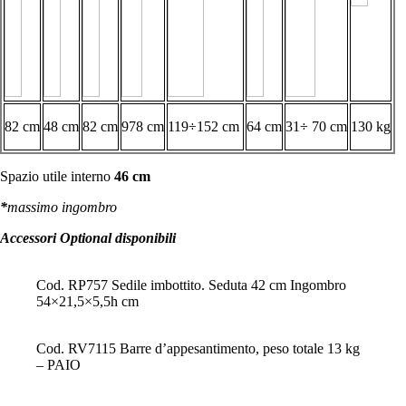
82 cm
48 cm
82 cm
978 cm
119÷152 cm
64 cm
31÷ 70 cm
130 kg
Spazio utile interno
46 cm
*
massimo ingombro
Accessori Optional disponibili
Cod. RP757 Sedile imbottito. Seduta 42 cm Ingombro
54×21,5×5,5h cm
Cod. RV7115 Barre d’appesantimento, peso totale 13 kg
– PAIO