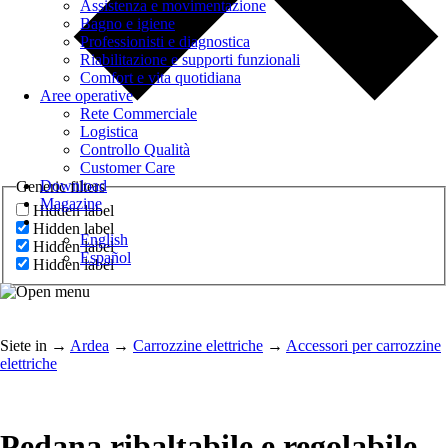
Assistenza e movimentazione
Bagno e igiene
Professionisti e diagnostica
Riabilitazione e supporti funzionali
Comfort e vita quotidiana
Aree operative
Rete Commerciale
Logistica
Controllo Qualità
Customer Care
Download
Generic filters
Magazine
Hidden label
Hidden label
English
Hidden label
Español
Hidden label
Siete in
→
Ardea
→
Carrozzine elettriche
→
Accessori per carrozzine
elettriche
Pedana ribaltabile e regolabile