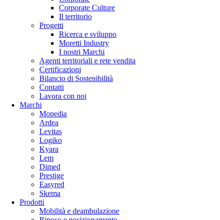
Corporate Culture
Il territorio
Progetti
Ricerca e sviluppo
Moretti Industry
I nostri Marchi
Agenti territoriali e rete vendita
Certificazioni
Bilancio di Sostenibilità
Contatti
Lavora con noi
Marchi
Mopedia
Ardea
Levitas
Logiko
Kyara
Lem
Dimed
Prestige
Easyred
Skema
Prodotti
Mobilità e deambulazione
Riposo e posizionamento