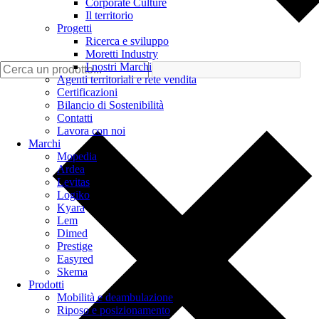
Corporate Culture
Il territorio
Progetti
Ricerca e sviluppo
Moretti Industry
I nostri Marchi
Agenti territoriali e rete vendita
Certificazioni
Bilancio di Sostenibilità
Contatti
Lavora con noi
Marchi
Mopedia
Ardea
Levitas
Logiko
Kyara
Lem
Dimed
Prestige
Easyred
Skema
Prodotti
Mobilità e deambulazione
Riposo e posizionamento