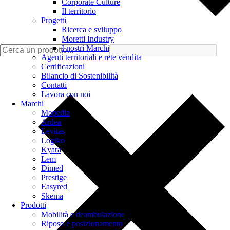
Corporate Culture
Il territorio
Progetti
Ricerca e sviluppo
Moretti Industry
I nostri Marchi
Agenti territoriali e rete vendita
Certificazioni
Bilancio di Sostenibilità
Contatti
Lavora con noi
Marchi
Mopedia
Ardea
Levitas
Logiko
Kyara
Lem
Dimed
Prestige
Easyred
Skema
Prodotti
Mobilità e deambulazione
Riposo e posizionamento