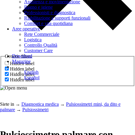
Assistenza e movimentazione
Bagno e igiene
Professionisti e diagnostica
Riabilitazione e supporti funzionali
Comfort e vita quotidiana
Aree operative
Rete Commerciale
Logistica
Controllo Qualità
Customer Care
Download
Generic filters
Magazine
Hidden label
Hidden label
English
Hidden label
Español
Hidden label
Siete in
→
Diagnostica medica
→
Pulsiossimetri mini, da dito e
palmare
→
Pulsiossimetri
Pulsiossimetro palmare con