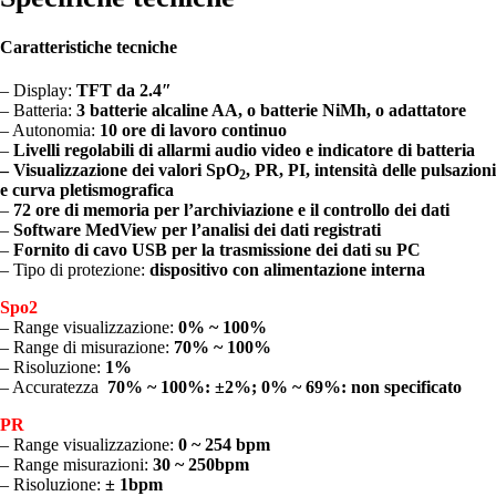
Caratteristiche tecniche
– Display:
TFT da 2.4″
– Batteria:
3 batterie alcaline AA, o batterie NiMh, o adattatore
– Autonomia:
10 ore di lavoro continuo
–
Livelli regolabili di allarmi audio video e indicatore di batteria
– Visualizzazione dei valori SpO
, PR, PI, intensità delle pulsazioni
2
e curva pletismografica
–
72 ore di memoria per l’archiviazione e il controllo dei dati
–
Software MedView per l’analisi dei dati registrati
–
Fornito di cavo USB per la trasmissione dei dati su PC
– Tipo di protezione:
dispositivo con alimentazione interna
Spo2
– Range visualizzazione:
0% ~ 100%
– Range di misurazione:
70% ~ 100%
– Risoluzione:
1%
– Accuratezza
70% ~ 100%:
±2%; 0%
~ 69%: non specificato
PR
– Range visualizzazione:
0 ~ 254 bpm
– Range misurazioni:
30
~
250bpm
– Risoluzione:
± 1bpm