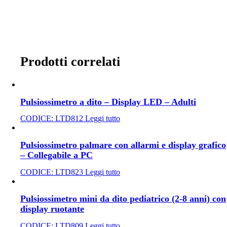
Prodotti correlati
Pulsiossimetro a dito – Display LED – Adulti
CODICE:
LTD812
Leggi tutto
Pulsiossimetro palmare con allarmi e display grafico
– Collegabile a PC
CODICE:
LTD823
Leggi tutto
Pulsiossimetro mini da dito pediatrico (2-8 anni) con
display ruotante
CODICE:
LTD809
Leggi tutto