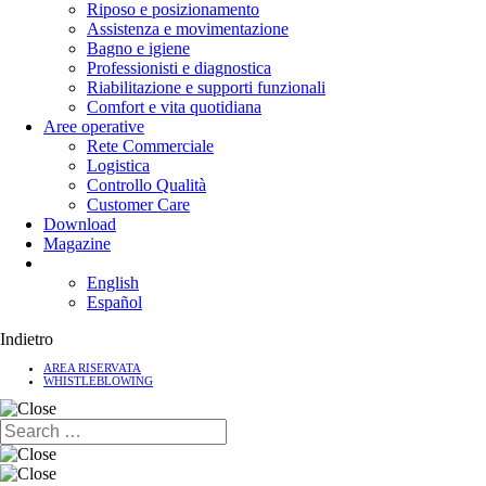
Riposo e posizionamento
Assistenza e movimentazione
Bagno e igiene
Professionisti e diagnostica
Riabilitazione e supporti funzionali
Comfort e vita quotidiana
Aree operative
Rete Commerciale
Logistica
Controllo Qualità
Customer Care
Download
Magazine
English
Español
Indietro
AREA RISERVATA
WHISTLEBLOWING