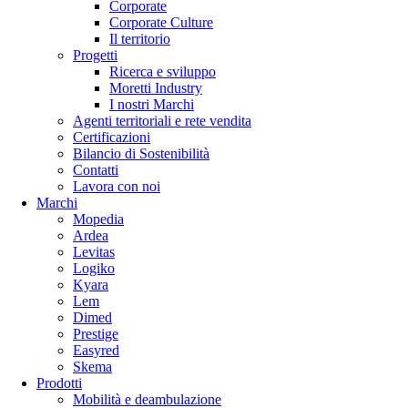
Corporate
Corporate Culture
Il territorio
Progetti
Ricerca e sviluppo
Moretti Industry
I nostri Marchi
Agenti territoriali e rete vendita
Certificazioni
Bilancio di Sostenibilità
Contatti
Lavora con noi
Marchi
Mopedia
Ardea
Levitas
Logiko
Kyara
Lem
Dimed
Prestige
Easyred
Skema
Prodotti
Mobilità e deambulazione