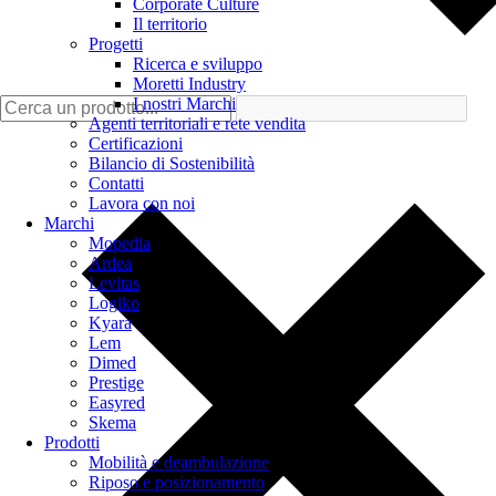
Corporate Culture
Il territorio
Progetti
Ricerca e sviluppo
Moretti Industry
I nostri Marchi
Agenti territoriali e rete vendita
Certificazioni
Bilancio di Sostenibilità
Contatti
Lavora con noi
Marchi
Mopedia
Ardea
Levitas
Logiko
Kyara
Lem
Dimed
Prestige
Easyred
Skema
Prodotti
Mobilità e deambulazione
Riposo e posizionamento