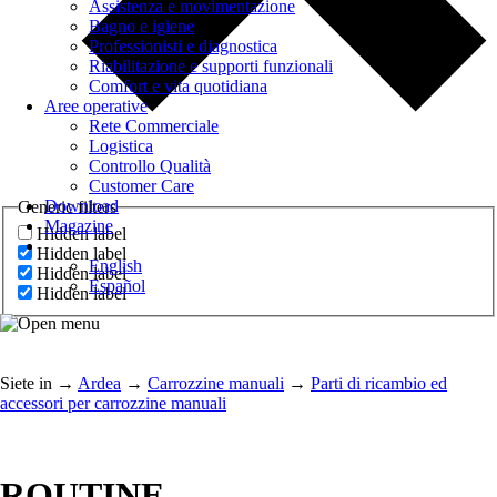
Assistenza e movimentazione
Bagno e igiene
Professionisti e diagnostica
Riabilitazione e supporti funzionali
Comfort e vita quotidiana
Aree operative
Rete Commerciale
Logistica
Controllo Qualità
Customer Care
Download
Generic filters
Magazine
Hidden label
Hidden label
English
Hidden label
Español
Hidden label
Siete in
→
Ardea
→
Carrozzine manuali
→
Parti di ricambio ed
accessori per carrozzine manuali
ROUTINE