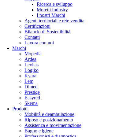
Ricerca e sviluppo
Moretti Industry
I nostri Marchi
Agenti territoriali e rete vendita
Certificazioni
Bilancio di Sostenibilità
Contatti
Lavora con noi
Marchi
Mopedia
Ardea
Levitas
Logiko
Kyara
Lem
Dimed
Prestige
Easyred
Skema
Prodotti
Mobilità e deambulazione
Riposo e posizionamento
Assistenza e movimentazione
Bagno e igiene
Professionisti e diagnostica