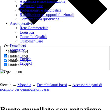
Assistenza e movimentazione
Bagno e igiene
Professionisti e diagnostica
Riabilitazione e supporti funzionali
Comfort e vita quotidiana
Aree operative
Rete Commerciale
Logistica
Controllo Qualità
Customer Care
Download
Generic filters
Magazine
Hidden label
Hidden label
English
Hidden label
Español
Hidden label
Siete in
→
Mopedia
→
Deambulatori bassi
→
Accessori e parti di
ricambio per deambulatori bassi
Ruote gemellate con rotazione