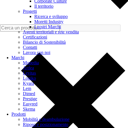
Corporate Culture
Il territorio
Progetti
Ricerca e sviluppo
Moretti Industry
I nostri Marchi
Agenti territoriali e rete vendita
Certificazioni
Bilancio di Sostenibilità
Contatti
Lavora con noi
Marchi
Mopedia
Ardea
Levitas
Logiko
Kyara
Lem
Dimed
Prestige
Easyred
Skema
Prodotti
Mobilità e deambulazione
Riposo e posizionamento