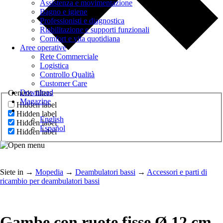
Assistenza e movimentazione
Bagno e igiene
Professionisti e diagnostica
Riabilitazione e supporti funzionali
Comfort e vita quotidiana
Aree operative
Rete Commerciale
Logistica
Controllo Qualità
Customer Care
Download
Generic filters
Magazine
Hidden label
Hidden label
English
Hidden label
Español
Hidden label
Siete in
→
Mopedia
→
Deambulatori bassi
→
Accessori e parti di
ricambio per deambulatori bassi
Gambe con ruote fisse Ø 12 cm