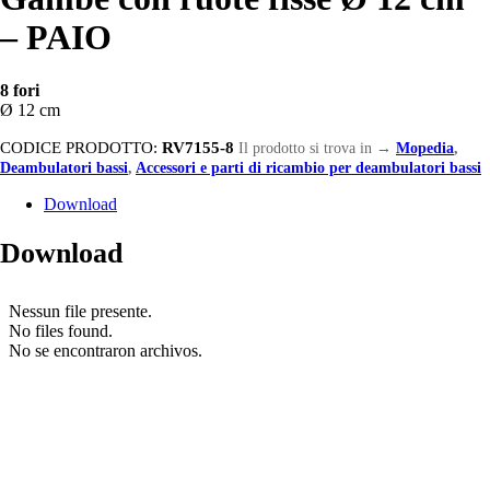
– PAIO
8 fori
Ø 12 cm
CODICE PRODOTTO:
RV7155-8
Il prodotto si trova in
→
Mopedia
,
Deambulatori bassi
,
Accessori e parti di ricambio per deambulatori bassi
Download
Download