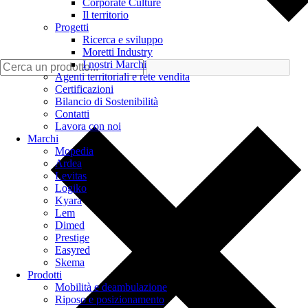
Corporate Culture
Il territorio
Progetti
Ricerca e sviluppo
Moretti Industry
I nostri Marchi
Agenti territoriali e rete vendita
Certificazioni
Bilancio di Sostenibilità
Contatti
Lavora con noi
Marchi
Mopedia
Ardea
Levitas
Logiko
Kyara
Lem
Dimed
Prestige
Easyred
Skema
Prodotti
Mobilità e deambulazione
Riposo e posizionamento