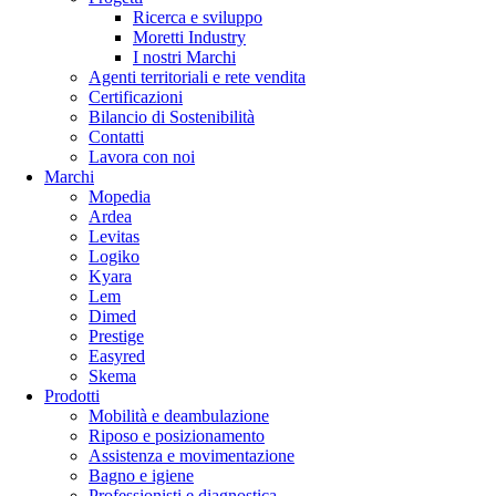
Ricerca e sviluppo
Moretti Industry
I nostri Marchi
Agenti territoriali e rete vendita
Certificazioni
Bilancio di Sostenibilità
Contatti
Lavora con noi
Marchi
Mopedia
Ardea
Levitas
Logiko
Kyara
Lem
Dimed
Prestige
Easyred
Skema
Prodotti
Mobilità e deambulazione
Riposo e posizionamento
Assistenza e movimentazione
Bagno e igiene
Professionisti e diagnostica