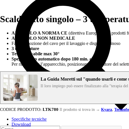
Scaldaletto singolo – 3 temper
ARTICOLO A NORMA CE
(direttiva Europea per i prodotti
ARTICOLO NON MEDICALE
Facile rimozione del cavo per il lavaggio e display luminoso
3 temperature
Tessuto lavabile max 30°
Spegnimento automatico dopo 180 min. circa
Per riaccendere l’apparecchio, posizionare l’interruttore del sele
La Guida Moretti sul "quando usarli e come s
Il loro impiego può essere finalizzato alla “terapia de
CODICE PRODOTTO:
LTK780
Il prodotto si trova in
→
Kyara
,
Termofo
Specifiche tecniche
Download