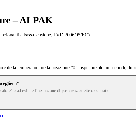
ature – ALPAK
 funzionanti a bassa tensione, LVD 2006/95/EC)
ttore della temperatura nella posizione “0”, aspettare alcuni secondi, dop
ceglierli"
l calore” o ad evitare l’assunzione di posture scorrette o contratte…
ri