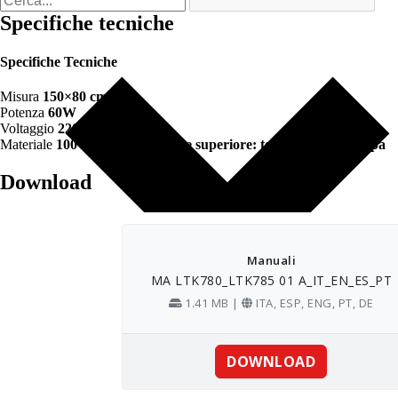
Specifiche tecniche
Specifiche Tecniche
Misura
150×80 cm
Potenza
60W
Voltaggio
220-240V
Materiale
100% poliestere. Parte superiore: tessuto di pile sherpa
Download