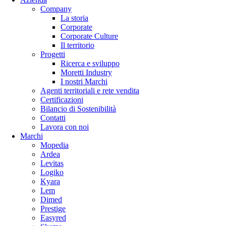
Company
La storia
Corporate
Corporate Culture
Il territorio
Progetti
Ricerca e sviluppo
Moretti Industry
I nostri Marchi
Agenti territoriali e rete vendita
Certificazioni
Bilancio di Sostenibilità
Contatti
Lavora con noi
Marchi
Mopedia
Ardea
Levitas
Logiko
Kyara
Lem
Dimed
Prestige
Easyred