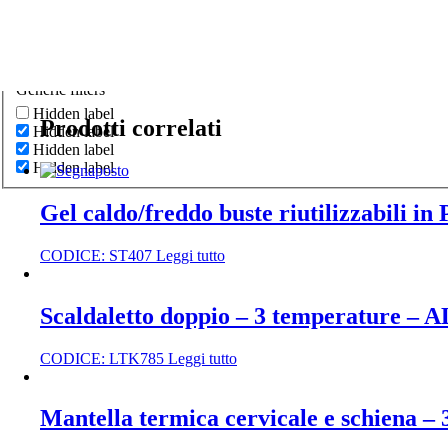
Generic filters
Hidden label
Prodotti correlati
Hidden label
Hidden label
Hidden label
Gel caldo/freddo buste riutilizzabili in
CODICE:
ST407
Leggi tutto
Scaldaletto doppio – 3 temperature –
CODICE:
LTK785
Leggi tutto
Mantella termica cervicale e schiena 