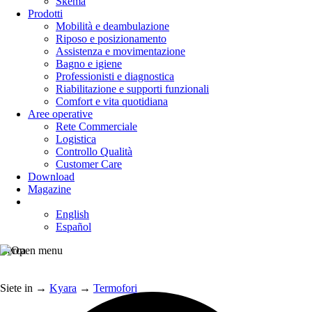
Skema
Prodotti
Mobilità e deambulazione
Riposo e posizionamento
Assistenza e movimentazione
Bagno e igiene
Professionisti e diagnostica
Riabilitazione e supporti funzionali
Comfort e vita quotidiana
Aree operative
Rete Commerciale
Logistica
Controllo Qualità
Customer Care
Download
Magazine
English
Español
Cerca
Siete in
→
Kyara
→
Termofori