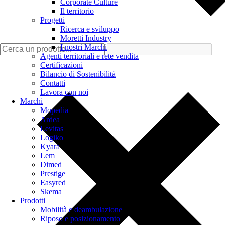
Corporate Culture
Il territorio
Progetti
Ricerca e sviluppo
Moretti Industry
I nostri Marchi
Agenti territoriali e rete vendita
Certificazioni
Bilancio di Sostenibilità
Contatti
Lavora con noi
Marchi
Mopedia
Ardea
Levitas
Logiko
Kyara
Lem
Dimed
Prestige
Easyred
Skema
Prodotti
Mobilità e deambulazione
Riposo e posizionamento