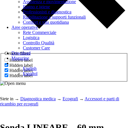
Assistenza e movimentazione
Bagno e igiene
Professionisti e diagnostica
Riabilitazione e supporti funzionali
Comfort e vita quotidiana
Aree operative
Rete Commerciale
Logistica
Controllo Qualità
Customer Care
Download
Generic filters
Magazine
Hidden label
Hidden label
English
Hidden label
Español
Hidden label
Siete in
→
Diagnostica medica
→
Ecografi
→
Accessori e parti di
ricambio per ecografi
Sonda LINEARE – 60 mm