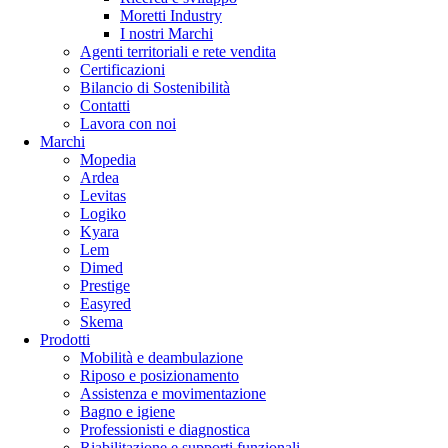
Moretti Industry
I nostri Marchi
Agenti territoriali e rete vendita
Certificazioni
Bilancio di Sostenibilità
Contatti
Lavora con noi
Marchi
Mopedia
Ardea
Levitas
Logiko
Kyara
Lem
Dimed
Prestige
Easyred
Skema
Prodotti
Mobilità e deambulazione
Riposo e posizionamento
Assistenza e movimentazione
Bagno e igiene
Professionisti e diagnostica
Riabilitazione e supporti funzionali