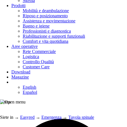
Skema
Prodotti
Mobilità e deambulazione
Riposo e posizionamento
Assistenza e movimentazione
Bagno e igiene
Professionisti e diagnostica
Riabilitazione e supporti funzionali
Comfort e vita quotidiana
Aree operative
Rete Commerciale
Logistica
Controllo Qualità
Customer Care
Download
Magazine
English
Español
Cerca
Siete in
→
Easyred
→
Emergenza
→
Tavola spinale