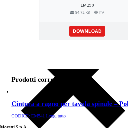
Prodotti correlati
Cintura a ragno per tavola spinale – Po
CODICE:
EM541
Leggi tutto
Moretti S.p.A.