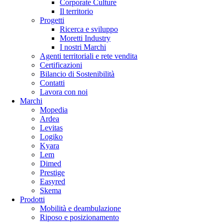
Corporate Culture
Il territorio
Progetti
Ricerca e sviluppo
Moretti Industry
I nostri Marchi
Agenti territoriali e rete vendita
Certificazioni
Bilancio di Sostenibilità
Contatti
Lavora con noi
Marchi
Mopedia
Ardea
Levitas
Logiko
Kyara
Lem
Dimed
Prestige
Easyred
Skema
Prodotti
Mobilità e deambulazione
Riposo e posizionamento