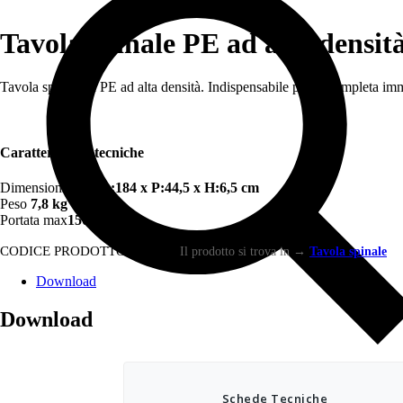
Tavola spinale PE ad alta densi
Tavola spinale in PE ad alta densità. Indispensabile per la completa im
Caratteristiche tecniche
Dimensioni unità
L:184 x P:44,5 x H:6,5 cm
Peso
7,8 kg
Portata max
150 kg
CODICE PRODOTTO:
EM250
Il prodotto si trova in
→
Tavola spinale
Download
Download