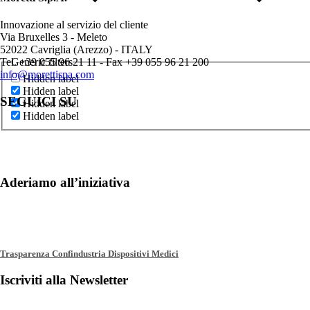
Innovazione al servizio del cliente
Via Bruxelles 3 - Meleto
52022 Cavriglia (Arezzo) - ITALY
Generic filters
Tel. +39 055 96 21 11 - Fax +39 055 96 21 200
info@morettispa.com
Hidden label
Hidden label
SEGUICI SU
Hidden label
Hidden label
Aderiamo all’iniziativa
Trasparenza Confindustria Dispositivi Medici
Iscriviti alla Newsletter