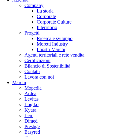
Company
La storia
Corporate
Corporate Culture
Il territorio
Progetti
Ricerca e sviluppo
Moretti Industry
I nostri Marchi
Agenti territoriali e rete vendita
Certificazioni
Bilancio di Sostenibilità
Contatti
Lavora con noi
Marchi
Mopedia
Ardea
Levitas
Logiko
Kyara
Lem
Dimed
Prestige
Easyred