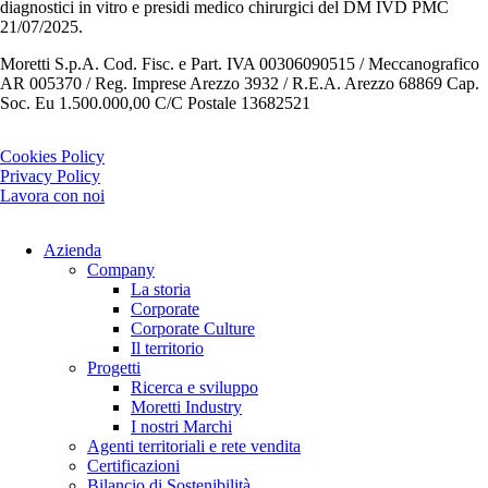
diagnostici in vitro e presidi medico chirurgici del DM IVD PMC
21/07/2025.
Moretti S.p.A. Cod. Fisc. e Part. IVA 00306090515 / Meccanografico
AR 005370 / Reg. Imprese Arezzo 3932 / R.E.A. Arezzo 68869 Cap.
Soc. Eu 1.500.000,00 C/C Postale 13682521
Cookies Policy
Privacy Policy
Lavora con noi
Azienda
Company
La storia
Corporate
Corporate Culture
Il territorio
Progetti
Ricerca e sviluppo
Moretti Industry
I nostri Marchi
Agenti territoriali e rete vendita
Certificazioni
Bilancio di Sostenibilità