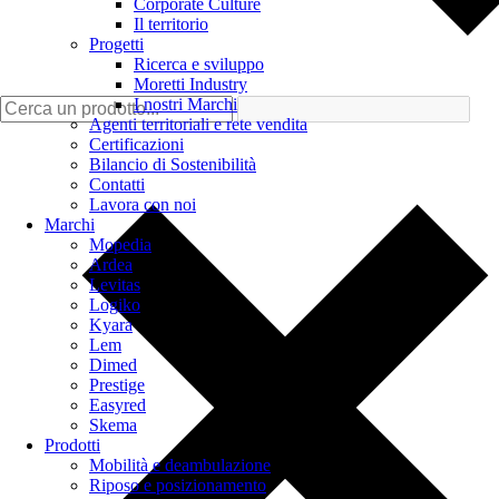
Corporate Culture
Il territorio
Progetti
Ricerca e sviluppo
Moretti Industry
I nostri Marchi
Agenti territoriali e rete vendita
Certificazioni
Bilancio di Sostenibilità
Contatti
Lavora con noi
Marchi
Mopedia
Ardea
Levitas
Logiko
Kyara
Lem
Dimed
Prestige
Easyred
Skema
Prodotti
Mobilità e deambulazione
Riposo e posizionamento