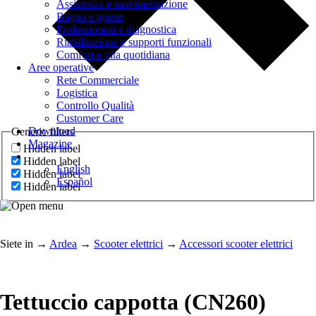
Assistenza e movimentazione
Bagno e igiene
Professionisti e diagnostica
Riabilitazione e supporti funzionali
Comfort e vita quotidiana
Aree operative
Rete Commerciale
Logistica
Controllo Qualità
Customer Care
Download
Generic filters
Magazine
Hidden label
Hidden label
English
Hidden label
Español
Hidden label
Siete in
→
Ardea
→
Scooter elettrici
→
Accessori scooter elettrici
Tettuccio cappotta (CN260)