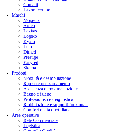
Contatti
Lavora con noi
Marchi
Mopedia
Ardea
Levitas
Logiko
Kyara
Lem
Dimed
Prestige
Easyred
Skema
Prodotti
Mobilità e deambulazione
Riposo e posizionamento
Assistenza e movimentazione
Bagno e igiene
Professionisti e diagnostica
Riabilitazione e supporti funzionali
Comfort e vita quotidiana
Aree operative
Rete Commerciale
Logistica
Controllo Qualità