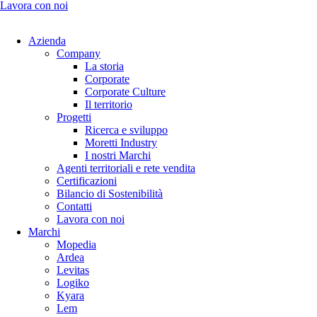
Lavora con noi
Azienda
Company
La storia
Corporate
Corporate Culture
Il territorio
Progetti
Ricerca e sviluppo
Moretti Industry
I nostri Marchi
Agenti territoriali e rete vendita
Certificazioni
Bilancio di Sostenibilità
Contatti
Lavora con noi
Marchi
Mopedia
Ardea
Levitas
Logiko
Kyara
Lem