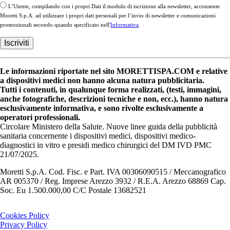
L’Utente, compilando con i propri Dati il modulo di iscrizione alla newsletter, acconsente
Moretti S.p.A. ad utilizzare i propri dati personali per l’invio di newsletter e comunicazioni
promozionali secondo quando specificato nell'
Informativa
.
Le informazioni riportate nel sito MORETTISPA.COM e relative
a dispositivi medici non hanno alcuna natura pubblicitaria.
Tutti i contenuti, in qualunque forma realizzati, (testi, immagini,
anche fotografiche, descrizioni tecniche e non, ecc.), hanno natura
esclusivamente informativa, e sono rivolte esclusivamente a
operatori professionali.
Circolare Ministero della Salute. Nuove linee guida della pubblicità
sanitaria concernente i dispositivi medici, dispositivi medico-
diagnostici in vitro e presidi medico chirurgici del DM IVD PMC
21/07/2025.
Moretti S.p.A. Cod. Fisc. e Part. IVA 00306090515 / Meccanografico
AR 005370 / Reg. Imprese Arezzo 3932 / R.E.A. Arezzo 68869 Cap.
Soc. Eu 1.500.000,00 C/C Postale 13682521
Cookies Policy
Privacy Policy