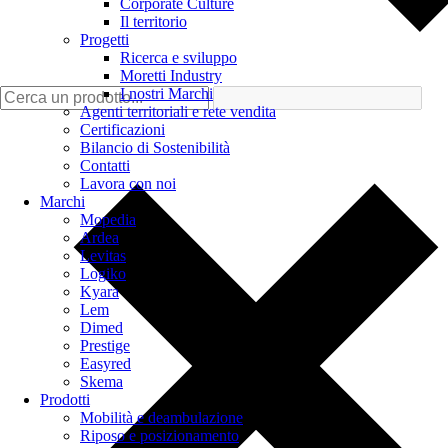
Corporate Culture
Il territorio
Progetti
Ricerca e sviluppo
Moretti Industry
I nostri Marchi
Agenti territoriali e rete vendita
Certificazioni
Bilancio di Sostenibilità
Contatti
Lavora con noi
Marchi
Mopedia
Ardea
Levitas
Logiko
Kyara
Lem
Dimed
Prestige
Easyred
Skema
Prodotti
Mobilità e deambulazione
Riposo e posizionamento