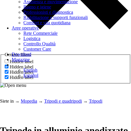
Assistenza e movimentazione
Bagno e igiene
Professionisti e diagnostica
Riabilitazione e supporti funzionali
Comfort e vita quotidiana
Aree operative
Rete Commerciale
Logistica
Controllo Qualità
Customer Care
Download
Generic filters
Magazine
Hidden label
Hidden label
English
Hidden label
Español
Hidden label
Siete in
→
Mopedia
→
Tripodi e quadripodi
→
Tripodi
Tripode in alluminio anodizzato