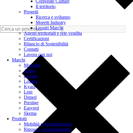
Corporate Culture
Il territorio
Progetti
Ricerca e sviluppo
Moretti Industry
I nostri Marchi
Agenti territoriali e rete vendita
Certificazioni
Bilancio di Sostenibilità
Contatti
Lavora con noi
Marchi
Mopedia
Ardea
Levitas
Logiko
Kyara
Lem
Dimed
Prestige
Easyred
Skema
Prodotti
Mobilità e deambulazione
Riposo e posizionamento