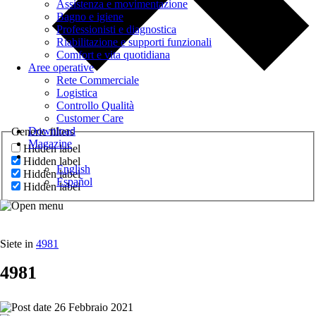
Assistenza e movimentazione
Bagno e igiene
Professionisti e diagnostica
Riabilitazione e supporti funzionali
Comfort e vita quotidiana
Aree operative
Rete Commerciale
Logistica
Controllo Qualità
Customer Care
Download
Generic filters
Magazine
Hidden label
Hidden label
English
Hidden label
Español
Hidden label
Siete in
4981
4981
26 Febbraio 2021