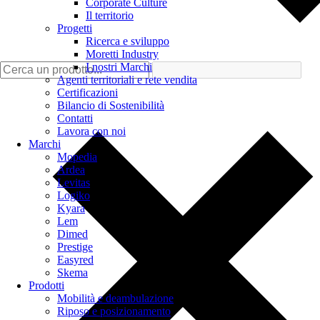
Corporate Culture
Il territorio
Progetti
Ricerca e sviluppo
Moretti Industry
I nostri Marchi
Agenti territoriali e rete vendita
Certificazioni
Bilancio di Sostenibilità
Contatti
Lavora con noi
Marchi
Mopedia
Ardea
Levitas
Logiko
Kyara
Lem
Dimed
Prestige
Easyred
Skema
Prodotti
Mobilità e deambulazione
Riposo e posizionamento