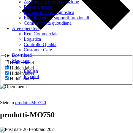
Assistenza e movimentazione
Bagno e igiene
Professionisti e diagnostica
Riabilitazione e supporti funzionali
Comfort e vita quotidiana
Aree operative
Rete Commerciale
Logistica
Controllo Qualità
Customer Care
Download
Generic filters
Magazine
Hidden label
Hidden label
English
Hidden label
Español
Hidden label
Siete in
prodotti-MO750
prodotti-MO750
26 Febbraio 2021