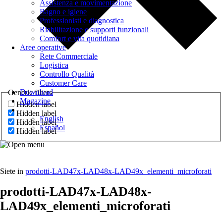
Assistenza e movimentazione
Bagno e igiene
Professionisti e diagnostica
Riabilitazione e supporti funzionali
Comfort e vita quotidiana
Aree operative
Rete Commerciale
Logistica
Controllo Qualità
Customer Care
Download
Generic filters
Magazine
Hidden label
Hidden label
English
Hidden label
Español
Hidden label
Siete in
prodotti-LAD47x-LAD48x-LAD49x_elementi_microforati
prodotti-LAD47x-LAD48x-
LAD49x_elementi_microforati