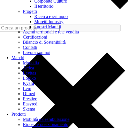
Corporate Culture
Il territorio
Progetti
Ricerca e sviluppo
Moretti Industry
I nostri Marchi
Agenti territoriali e rete vendita
Certificazioni
Bilancio di Sostenibilità
Contatti
Lavora con noi
Marchi
Mopedia
Ardea
Levitas
Logiko
Kyara
Lem
Dimed
Prestige
Easyred
Skema
Prodotti
Mobilità e deambulazione
Riposo e posizionamento