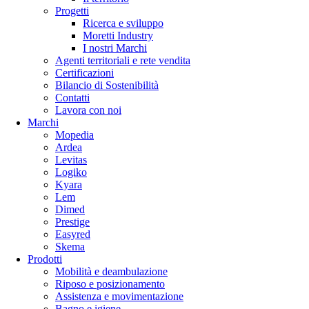
Progetti
Ricerca e sviluppo
Moretti Industry
I nostri Marchi
Agenti territoriali e rete vendita
Certificazioni
Bilancio di Sostenibilità
Contatti
Lavora con noi
Marchi
Mopedia
Ardea
Levitas
Logiko
Kyara
Lem
Dimed
Prestige
Easyred
Skema
Prodotti
Mobilità e deambulazione
Riposo e posizionamento
Assistenza e movimentazione
Bagno e igiene