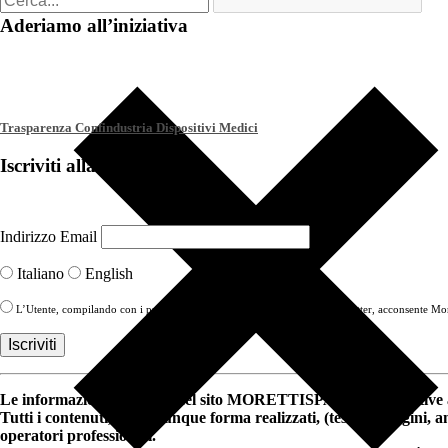
Aderiamo all’iniziativa
Trasparenza Confindustria Dispositivi Medici
Iscriviti alla Newsletter
Indirizzo Email
Italiano
English
L’Utente, compilando con i propri Dati il modulo di iscrizione alla newsletter, acconsente More
Le informazioni riportate nel sito MORETTISPA.COM e relative a 
Tutti i contenuti, in qualunque forma realizzati, (testi, immagini, 
operatori professionali.