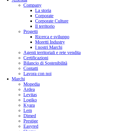
Company
La storia
Corporate
Corporate Culture
Il territorio
Progetti
Ricerca e sviluppo
Moretti Industry
I nostri Marchi
Agenti territoriali e rete vendita
Certificazioni
Bilancio di Sostenibilità
Contatti
Lavora con noi
Marchi
Mopedia
Ardea
Levitas
Logiko
Kyara
Lem
Dimed
Prestige
Easyred