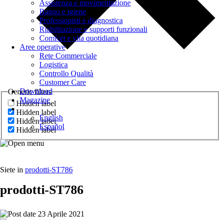
Assistenza e movimentazione
Bagno e igiene
Professionisti e diagnostica
Riabilitazione e supporti funzionali
Comfort e vita quotidiana
Aree operative
Rete Commerciale
Logistica
Controllo Qualità
Customer Care
Download
Generic filters
Magazine
Hidden label
Hidden label
English
Hidden label
Español
Hidden label
Siete in
prodotti-ST786
prodotti-ST786
23 Aprile 2021