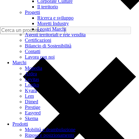
Corporate Culture
Il territorio
Progetti
Ricerca e sviluppo
Moretti Industry
I nostri Marchi
Agenti territoriali e rete vendita
Certificazioni
Bilancio di Sostenibilità
Contatti
Lavora con noi
Marchi
Mopedia
Ardea
Levitas
Logiko
Kyara
Lem
Dimed
Prestige
Easyred
Skema
Prodotti
Mobilità e deambulazione
Riposo e posizionamento