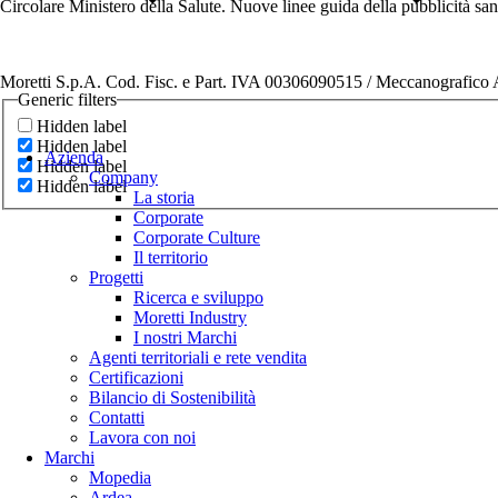
Circolare Ministero della Salute. Nuove linee guida della pubblicità sa
Moretti S.p.A. Cod. Fisc. e Part. IVA 00306090515 / Meccanografic
Generic filters
Hidden label
Hidden label
Azienda
Hidden label
Company
Hidden label
La storia
Corporate
Corporate Culture
Il territorio
Progetti
Ricerca e sviluppo
Moretti Industry
I nostri Marchi
Agenti territoriali e rete vendita
Certificazioni
Bilancio di Sostenibilità
Contatti
Lavora con noi
Marchi
Mopedia
Ardea