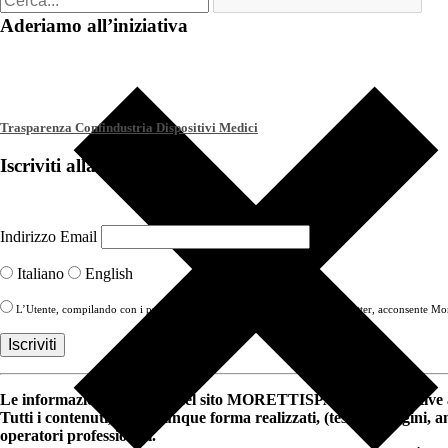
Aderiamo all’iniziativa
Trasparenza Confindustria Dispositivi Medici
Iscriviti alla Newsletter
Indirizzo Email
Italiano
English
L’Utente, compilando con i propri Dati il modulo di iscrizione alla newsletter, acconsente More
Le informazioni riportate nel sito MORETTISPA.COM e relative a 
Tutti i contenuti, in qualunque forma realizzati, (testi, immagini, 
operatori professionali.