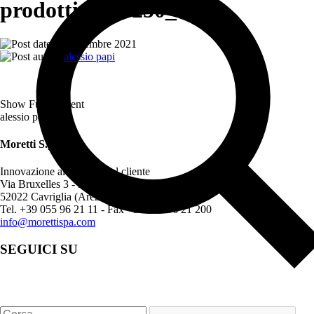
prodotti-BLC250_01
23 Dicembre 2021
alessio papi
Show Full Content
alessio papi
Moretti S.p.A.
Innovazione al servizio del cliente
Via Bruxelles 3 - Meleto
52022 Cavriglia (Arezzo) - ITALY
Tel. +39 055 96 21 11 - Fax +39 055 96 21 200
info@morettispa.com
SEGUICI SU