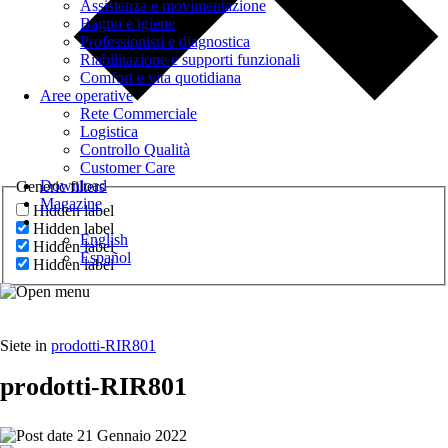
Assistenza e movimentazione
Bagno e igiene
Professionisti e diagnostica
Riabilitazione e supporti funzionali
Comfort e vita quotidiana
Aree operative
Rete Commerciale
Logistica
Controllo Qualità
Customer Care
Download
Generic filters
Magazine
Hidden label
Hidden label
English
Hidden label
Español
Hidden label
Siete in
prodotti-RIR801
prodotti-RIR801
21 Gennaio 2022