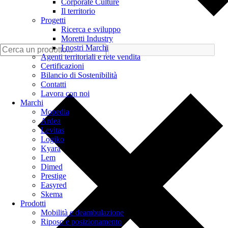
Corporate Culture
Il territorio
Progetti
Ricerca e sviluppo
Moretti Industry
I nostri Marchi
Agenti territoriali e rete vendita
Certificazioni
Bilancio di Sostenibilità
Contatti
Lavora con noi
Marchi
Mopedia
Ardea
Levitas
Logiko
Kyara
Lem
Dimed
Prestige
Easyred
Skema
Prodotti
Mobilità e deambulazione
Riposo e posizionamento