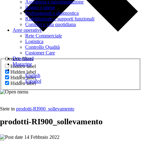
Assistenza e movimentazione
Bagno e igiene
Professionisti e diagnostica
Riabilitazione e supporti funzionali
Comfort e vita quotidiana
Aree operative
Rete Commerciale
Logistica
Controllo Qualità
Customer Care
Download
Generic filters
Magazine
Hidden label
Hidden label
English
Hidden label
Español
Hidden label
Siete in
prodotti-RI900_sollevamento
prodotti-RI900_sollevamento
14 Febbraio 2022