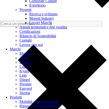
Corporate Culture
Il territorio
Progetti
Ricerca e sviluppo
Moretti Industry
I nostri Marchi
Agenti territoriali e rete vendita
Certificazioni
Bilancio di Sostenibilità
Contatti
Lavora con noi
Marchi
Mopedia
Ardea
Levitas
Logiko
Kyara
Lem
Dimed
Prestige
Easyred
Skema
Prodotti
Mobilità e deambulazione
Riposo e posizionamento