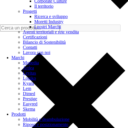
Corporate Culture
Il territorio
Progetti
Ricerca e sviluppo
Moretti Industry
I nostri Marchi
Agenti territoriali e rete vendita
Certificazioni
Bilancio di Sostenibilità
Contatti
Lavora con noi
Marchi
Mopedia
Ardea
Levitas
Logiko
Kyara
Lem
Dimed
Prestige
Easyred
Skema
Prodotti
Mobilità e deambulazione
Riposo e posizionamento