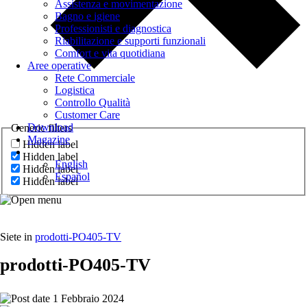
Assistenza e movimentazione
Bagno e igiene
Professionisti e diagnostica
Riabilitazione e supporti funzionali
Comfort e vita quotidiana
Aree operative
Rete Commerciale
Logistica
Controllo Qualità
Customer Care
Download
Generic filters
Magazine
Hidden label
Hidden label
English
Hidden label
Español
Hidden label
Siete in
prodotti-PO405-TV
prodotti-PO405-TV
1 Febbraio 2024