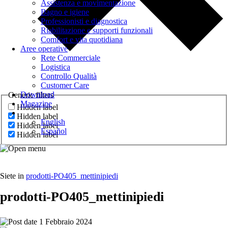
Assistenza e movimentazione
Bagno e igiene
Professionisti e diagnostica
Riabilitazione e supporti funzionali
Comfort e vita quotidiana
Aree operative
Rete Commerciale
Logistica
Controllo Qualità
Customer Care
Download
Generic filters
Magazine
Hidden label
Hidden label
English
Hidden label
Español
Hidden label
Siete in
prodotti-PO405_mettinipiedi
prodotti-PO405_mettinipiedi
1 Febbraio 2024