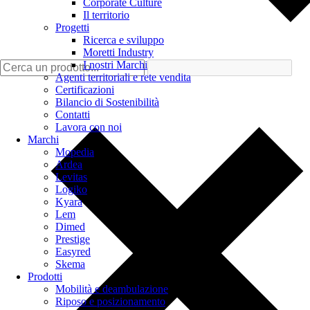
Corporate Culture
Il territorio
Progetti
Ricerca e sviluppo
Moretti Industry
I nostri Marchi
Agenti territoriali e rete vendita
Certificazioni
Bilancio di Sostenibilità
Contatti
Lavora con noi
Marchi
Mopedia
Ardea
Levitas
Logiko
Kyara
Lem
Dimed
Prestige
Easyred
Skema
Prodotti
Mobilità e deambulazione
Riposo e posizionamento