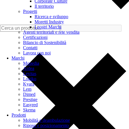
Corporate Culture
Il territorio
Progetti
Ricerca e sviluppo
Moretti Industry
I nostri Marchi
Agenti territoriali e rete vendita
Certificazioni
Bilancio di Sostenibilità
Contatti
Lavora con noi
Marchi
Mopedia
Ardea
Levitas
Logiko
Kyara
Lem
Dimed
Prestige
Easyred
Skema
Prodotti
Mobilità e deambulazione
Riposo e posizionamento