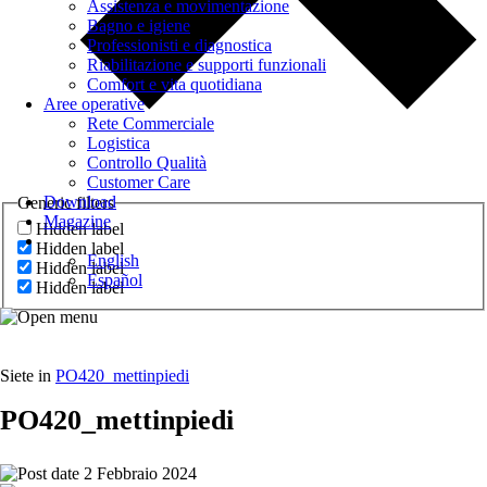
Assistenza e movimentazione
Bagno e igiene
Professionisti e diagnostica
Riabilitazione e supporti funzionali
Comfort e vita quotidiana
Aree operative
Rete Commerciale
Logistica
Controllo Qualità
Customer Care
Download
Generic filters
Magazine
Hidden label
Hidden label
English
Hidden label
Español
Hidden label
Siete in
PO420_mettinpiedi
PO420_mettinpiedi
2 Febbraio 2024