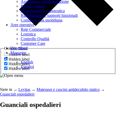
Assistenza e movimentazione
Bagno e igiene
Professionisti e diagnostica
Riabilitazione e supporti funzionali
Comfort e vita quotidiana
Aree operative
Rete Commerciale
Logistica
Controllo Qualità
Customer Care
Download
Generic filters
Magazine
Hidden label
Hidden label
English
Hidden label
Español
Hidden label
Siete in
→
Levitas
→
Materassi e cuscini antidecubito statico
→
Guanciali ospedalieri
Guanciali ospedalieri