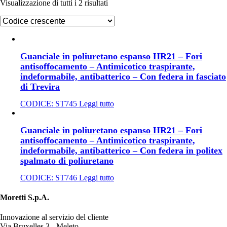
Visualizzazione di tutti i 2 risultati
Guanciale in poliuretano espanso HR21 – Fori
antisoffocamento – Antimicotico traspirante,
indeformabile, antibatterico – Con federa in fasciato
di Trevira
CODICE:
ST745
Leggi tutto
Guanciale in poliuretano espanso HR21 – Fori
antisoffocamento – Antimicotico traspirante,
indeformabile, antibatterico – Con federa in politex
spalmato di poliuretano
CODICE:
ST746
Leggi tutto
Moretti S.p.A.
Innovazione al servizio del cliente
Via Bruxelles 3 - Meleto