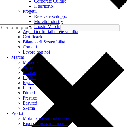
Corporate Culture
Il territorio
Progetti
Ricerca e sviluppo
Moretti Industry
I nostri Marchi
Agenti territoriali e rete vendita
Certificazioni
Bilancio di Sostenibilità
Contatti
Lavora con noi
Marchi
Mopedia
Ardea
Levitas
Logiko
Kyara
Lem
Dimed
Prestige
Easyred
Skema
Prodotti
Mobilità e deambulazione
Riposo e posizionamento