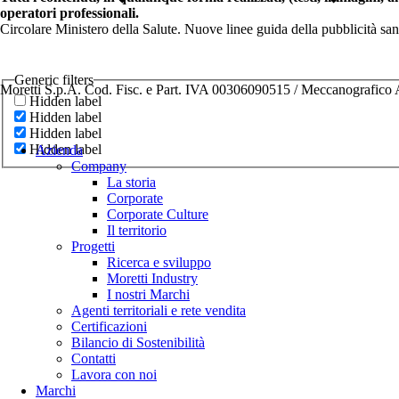
operatori professionali.
Circolare Ministero della Salute. Nuove linee guida della pubblicità sa
Generic filters
Moretti S.p.A. Cod. Fisc. e Part. IVA 00306090515 / Meccanografic
Hidden label
Hidden label
Hidden label
Hidden label
Azienda
Company
La storia
Corporate
Corporate Culture
Il territorio
Progetti
Ricerca e sviluppo
Moretti Industry
I nostri Marchi
Agenti territoriali e rete vendita
Certificazioni
Bilancio di Sostenibilità
Contatti
Lavora con noi
Marchi