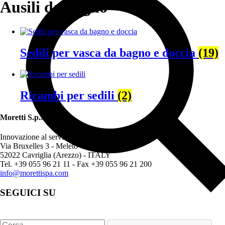
Ausili da bagno
Sedili per vasca da bagno e doccia
(19)
Ricambi per sedili
(2)
Moretti S.p.A.
Innovazione al servizio del cliente
Via Bruxelles 3 - Meleto
52022 Cavriglia (Arezzo) - ITALY
Tel. +39 055 96 21 11 - Fax +39 055 96 21 200
info@morettispa.com
SEGUICI SU