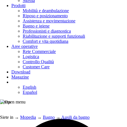
Skema
Prodotti
Mobilità e deambulazione
Riposo e posizionamento
Assistenza e movimentazione
Bagno e igiene
Professionisti e diagnostica
Riabilitazione e supporti funzionali
Comfort e vita quotidiana
Aree operative
Rete Commerciale
Logistica
Controllo Qualità
Customer Care
Download
Magazine
English
Español
Cerca
Siete in
→
Mopedia
→
Bagno
→
Ausili da bagno