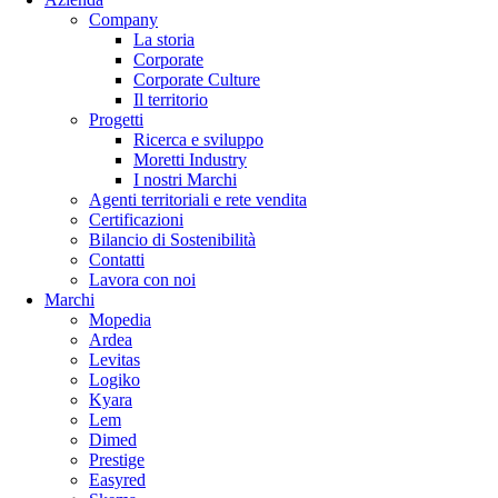
Company
La storia
Corporate
Corporate Culture
Il territorio
Progetti
Ricerca e sviluppo
Moretti Industry
I nostri Marchi
Agenti territoriali e rete vendita
Certificazioni
Bilancio di Sostenibilità
Contatti
Lavora con noi
Marchi
Mopedia
Ardea
Levitas
Logiko
Kyara
Lem
Dimed
Prestige
Easyred