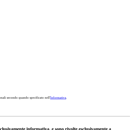
onali secondo quando specificato nell'
Informativa
.
esclusivamente informativa, e sono rivolte esclusivamente a