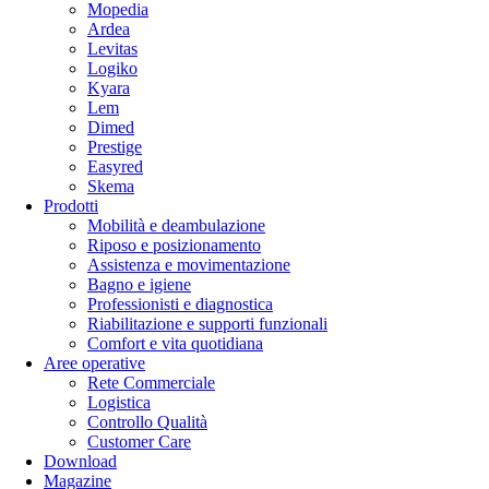
Mopedia
Ardea
Levitas
Logiko
Kyara
Lem
Dimed
Prestige
Easyred
Skema
Prodotti
Mobilità e deambulazione
Riposo e posizionamento
Assistenza e movimentazione
Bagno e igiene
Professionisti e diagnostica
Riabilitazione e supporti funzionali
Comfort e vita quotidiana
Aree operative
Rete Commerciale
Logistica
Controllo Qualità
Customer Care
Download
Magazine