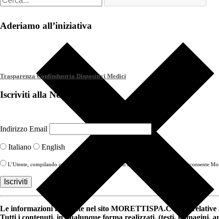
Aderiamo all’iniziativa
Trasparenza Confindustria Dispositivi Medici
Iscriviti alla Newsletter
Indirizzo Email
Italiano
English
L’Utente, compilando con i propri Dati il modulo di iscrizione alla newsletter, acconsente More
Le informazioni riportate nel sito MORETTISPA.COM e relative a 
Tutti i contenuti, in qualunque forma realizzati, (testi, immagini, 