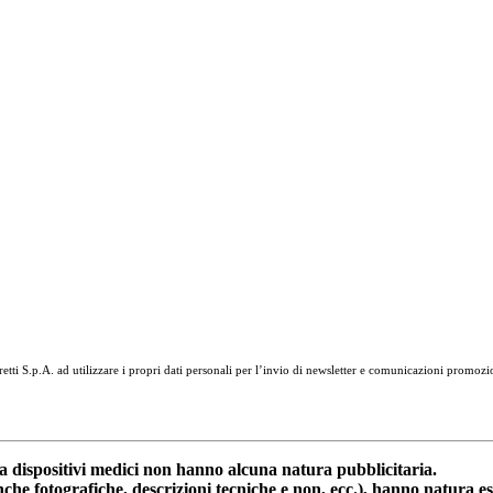
tti S.p.A. ad utilizzare i propri dati personali per l’invio di newsletter e comunicazioni promozi
dispositivi medici non hanno alcuna natura pubblicitaria.
anche fotografiche, descrizioni tecniche e non, ecc.), hanno natura 