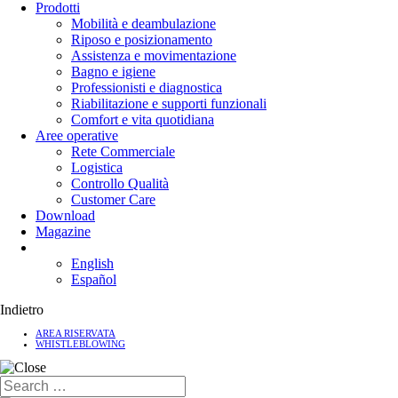
Prodotti
Mobilità e deambulazione
Riposo e posizionamento
Assistenza e movimentazione
Bagno e igiene
Professionisti e diagnostica
Riabilitazione e supporti funzionali
Comfort e vita quotidiana
Aree operative
Rete Commerciale
Logistica
Controllo Qualità
Customer Care
Download
Magazine
English
Español
Indietro
AREA RISERVATA
WHISTLEBLOWING