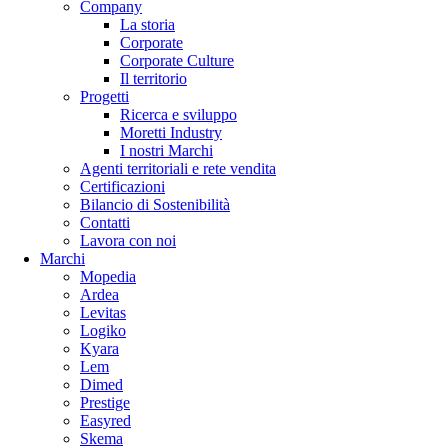
Company
La storia
Corporate
Corporate Culture
Il territorio
Progetti
Ricerca e sviluppo
Moretti Industry
I nostri Marchi
Agenti territoriali e rete vendita
Certificazioni
Bilancio di Sostenibilità
Contatti
Lavora con noi
Marchi
Mopedia
Ardea
Levitas
Logiko
Kyara
Lem
Dimed
Prestige
Easyred
Skema