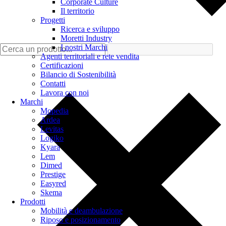
Corporate Culture
Il territorio
Progetti
Ricerca e sviluppo
Moretti Industry
I nostri Marchi
Agenti territoriali e rete vendita
Certificazioni
Bilancio di Sostenibilità
Contatti
Lavora con noi
Marchi
Mopedia
Ardea
Levitas
Logiko
Kyara
Lem
Dimed
Prestige
Easyred
Skema
Prodotti
Mobilità e deambulazione
Riposo e posizionamento