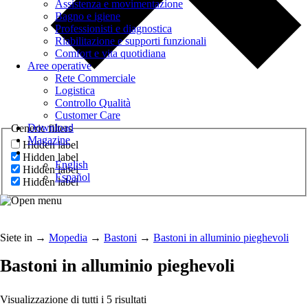
Assistenza e movimentazione
Bagno e igiene
Professionisti e diagnostica
Riabilitazione e supporti funzionali
Comfort e vita quotidiana
Aree operative
Rete Commerciale
Logistica
Controllo Qualità
Customer Care
Download
Generic filters
Magazine
Hidden label
Hidden label
English
Hidden label
Español
Hidden label
Siete in
→
Mopedia
→
Bastoni
→
Bastoni in alluminio pieghevoli
Bastoni in alluminio pieghevoli
Visualizzazione di tutti i 5 risultati