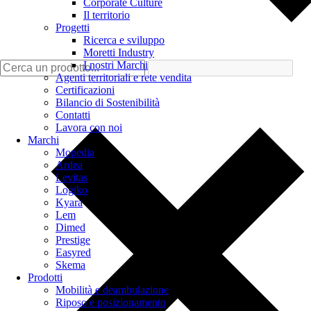
Corporate Culture
Il territorio
Progetti
Ricerca e sviluppo
Moretti Industry
I nostri Marchi
Agenti territoriali e rete vendita
Certificazioni
Bilancio di Sostenibilità
Contatti
Lavora con noi
Marchi
Mopedia
Ardea
Levitas
Logiko
Kyara
Lem
Dimed
Prestige
Easyred
Skema
Prodotti
Mobilità e deambulazione
Riposo e posizionamento