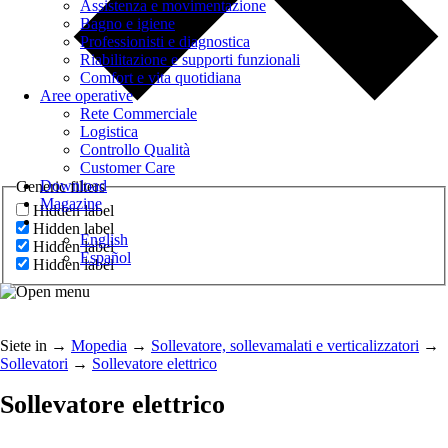
Assistenza e movimentazione
Bagno e igiene
Professionisti e diagnostica
Riabilitazione e supporti funzionali
Comfort e vita quotidiana
Aree operative
Rete Commerciale
Logistica
Controllo Qualità
Customer Care
Download
Generic filters
Magazine
Hidden label
Hidden label
English
Hidden label
Español
Hidden label
Siete in
→
Mopedia
→
Sollevatore, sollevamalati e verticalizzatori
→
Sollevatori
→
Sollevatore elettrico
Sollevatore elettrico