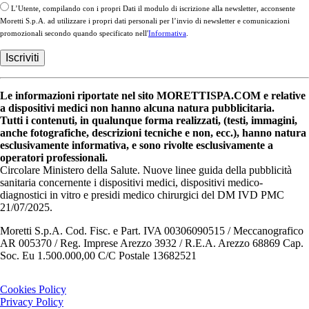
L’Utente, compilando con i propri Dati il modulo di iscrizione alla newsletter, acconsente
Moretti S.p.A. ad utilizzare i propri dati personali per l’invio di newsletter e comunicazioni
promozionali secondo quando specificato nell'
Informativa
.
Le informazioni riportate nel sito MORETTISPA.COM e relative
a dispositivi medici non hanno alcuna natura pubblicitaria.
Tutti i contenuti, in qualunque forma realizzati, (testi, immagini,
anche fotografiche, descrizioni tecniche e non, ecc.), hanno natura
esclusivamente informativa, e sono rivolte esclusivamente a
operatori professionali.
Circolare Ministero della Salute. Nuove linee guida della pubblicità
sanitaria concernente i dispositivi medici, dispositivi medico-
diagnostici in vitro e presidi medico chirurgici del DM IVD PMC
21/07/2025.
Moretti S.p.A. Cod. Fisc. e Part. IVA 00306090515 / Meccanografico
AR 005370 / Reg. Imprese Arezzo 3932 / R.E.A. Arezzo 68869 Cap.
Soc. Eu 1.500.000,00 C/C Postale 13682521
Cookies Policy
Privacy Policy