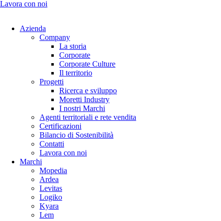
Lavora con noi
Azienda
Company
La storia
Corporate
Corporate Culture
Il territorio
Progetti
Ricerca e sviluppo
Moretti Industry
I nostri Marchi
Agenti territoriali e rete vendita
Certificazioni
Bilancio di Sostenibilità
Contatti
Lavora con noi
Marchi
Mopedia
Ardea
Levitas
Logiko
Kyara
Lem