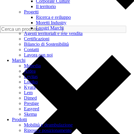
Corporate Culture
Il territorio
Progetti
Ricerca e sviluppo
Moretti Industry
I nostri Marchi
Agenti territoriali e rete vendita
Certificazioni
Bilancio di Sostenibilità
Contatti
Lavora con noi
Marchi
Mopedia
Ardea
Levitas
Logiko
Kyara
Lem
Dimed
Prestige
Easyred
Skema
Prodotti
Mobilità e deambulazione
Riposo e posizionamento