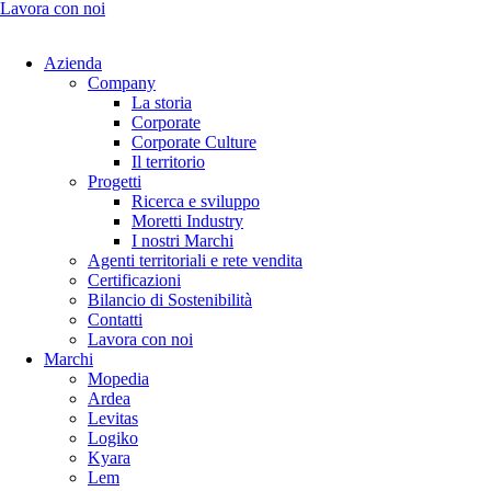
Lavora con noi
Azienda
Company
La storia
Corporate
Corporate Culture
Il territorio
Progetti
Ricerca e sviluppo
Moretti Industry
I nostri Marchi
Agenti territoriali e rete vendita
Certificazioni
Bilancio di Sostenibilità
Contatti
Lavora con noi
Marchi
Mopedia
Ardea
Levitas
Logiko
Kyara
Lem