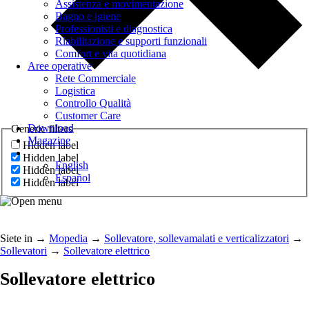
Assistenza e movimentazione
Bagno e igiene
Professionisti e diagnostica
Riabilitazione e supporti funzionali
Comfort e vita quotidiana
Aree operative
Rete Commerciale
Logistica
Controllo Qualità
Customer Care
Download
Generic filters
Magazine
Hidden label
Hidden label
English
Hidden label
Español
Hidden label
Siete in
→
Mopedia
→
Sollevatore, sollevamalati e verticalizzatori
→
Sollevatori
→
Sollevatore elettrico
Sollevatore elettrico