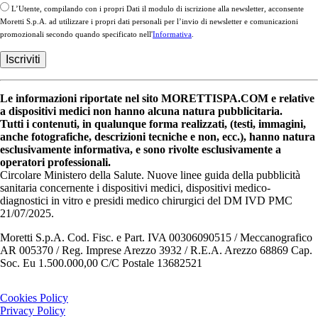
L’Utente, compilando con i propri Dati il modulo di iscrizione alla newsletter, acconsente
Moretti S.p.A. ad utilizzare i propri dati personali per l’invio di newsletter e comunicazioni
promozionali secondo quando specificato nell'
Informativa
.
Le informazioni riportate nel sito MORETTISPA.COM e relative
a dispositivi medici non hanno alcuna natura pubblicitaria.
Tutti i contenuti, in qualunque forma realizzati, (testi, immagini,
anche fotografiche, descrizioni tecniche e non, ecc.), hanno natura
esclusivamente informativa, e sono rivolte esclusivamente a
operatori professionali.
Circolare Ministero della Salute. Nuove linee guida della pubblicità
sanitaria concernente i dispositivi medici, dispositivi medico-
diagnostici in vitro e presidi medico chirurgici del DM IVD PMC
21/07/2025.
Moretti S.p.A. Cod. Fisc. e Part. IVA 00306090515 / Meccanografico
AR 005370 / Reg. Imprese Arezzo 3932 / R.E.A. Arezzo 68869 Cap.
Soc. Eu 1.500.000,00 C/C Postale 13682521
Cookies Policy
Privacy Policy