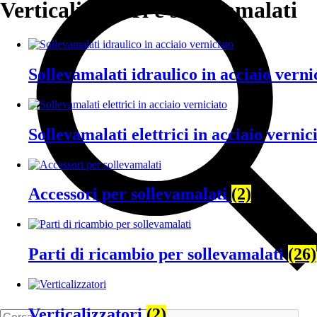
Verticalizzatori e sollevamalati
Sollevamalati idraulico in acciaio verni
Sollevamalati elettrici in acciaio vernic
Accessori per sollevamalati
(2)
Parti di ricambio per sollevamalati
(26)
Verticalizzatori
(2)