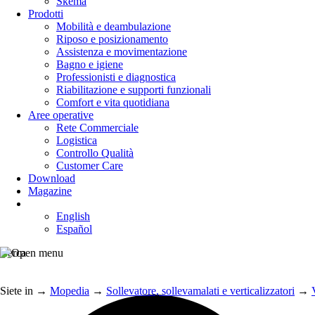
Skema
Prodotti
Mobilità e deambulazione
Riposo e posizionamento
Assistenza e movimentazione
Bagno e igiene
Professionisti e diagnostica
Riabilitazione e supporti funzionali
Comfort e vita quotidiana
Aree operative
Rete Commerciale
Logistica
Controllo Qualità
Customer Care
Download
Magazine
English
Español
Cerca
Siete in
→
Mopedia
→
Sollevatore, sollevamalati e verticalizzatori
→