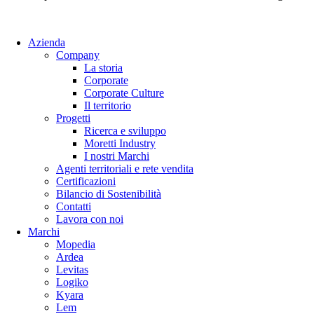
Azienda
Company
La storia
Corporate
Corporate Culture
Il territorio
Progetti
Ricerca e sviluppo
Moretti Industry
I nostri Marchi
Agenti territoriali e rete vendita
Certificazioni
Bilancio di Sostenibilità
Contatti
Lavora con noi
Marchi
Mopedia
Ardea
Levitas
Logiko
Kyara
Lem