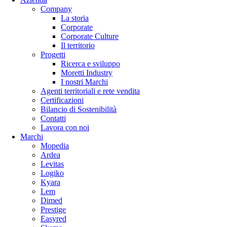
Company
La storia
Corporate
Corporate Culture
Il territorio
Progetti
Ricerca e sviluppo
Moretti Industry
I nostri Marchi
Agenti territoriali e rete vendita
Certificazioni
Bilancio di Sostenibilità
Contatti
Lavora con noi
Marchi
Mopedia
Ardea
Levitas
Logiko
Kyara
Lem
Dimed
Prestige
Easyred