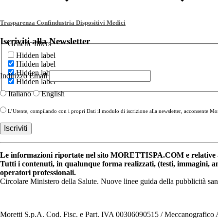
Trasparenza Confindustria Dispositivi Medici
Iscriviti alla Newsletter
Generic filters
Hidden label
Hidden label
Hidden label
Indirizzo Email
Hidden label
Italiano
English
L’Utente, compilando con i propri Dati il modulo di iscrizione alla newsletter, acconsente More
Le informazioni riportate nel sito MORETTISPA.COM e relative a 
Tutti i contenuti, in qualunque forma realizzati, (testi, immagini, 
operatori professionali.
Circolare Ministero della Salute. Nuove linee guida della pubblicità sa
Moretti S.p.A. Cod. Fisc. e Part. IVA 00306090515 / Meccanografic