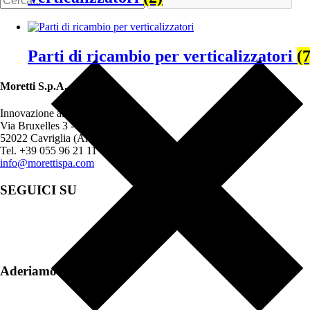
Parti di ricambio per verticalizzatori
(7
Moretti S.p.A.
Innovazione al servizio del cliente
Via Bruxelles 3 - Meleto
52022 Cavriglia (Arezzo) - ITALY
Tel. +39 055 96 21 11 - Fax +39 055 96 21 200
info@morettispa.com
SEGUICI SU
Aderiamo all’iniziativa