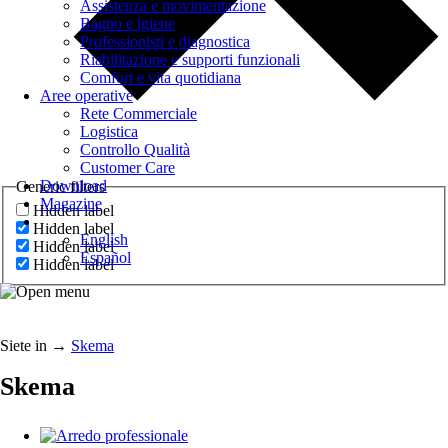
Assistenza e movimentazione
Bagno e igiene
Professionisti e diagnostica
Riabilitazione e supporti funzionali
Comfort e vita quotidiana
Aree operative
Rete Commerciale
Logistica
Controllo Qualità
Customer Care
Download
Generic filters
Magazine
Hidden label
Hidden label
English
Hidden label
Español
Hidden label
Siete in
→
Skema
Skema