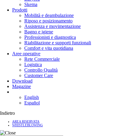
Skema
Prodotti
Mobilità e deambulazione
Riposo e posizionamento
Assistenza e movimentazione
Bagno e igiene
Professionisti e diagnostica
Riabilitazione e supporti funzionali
Comfort e vita quotidiana
Aree operative
Rete Commerciale
Logistica
Controllo Qualità
Customer Care
Download
Magazine
English
Español
Indietro
AREA RISERVATA
WHISTLEBLOWING