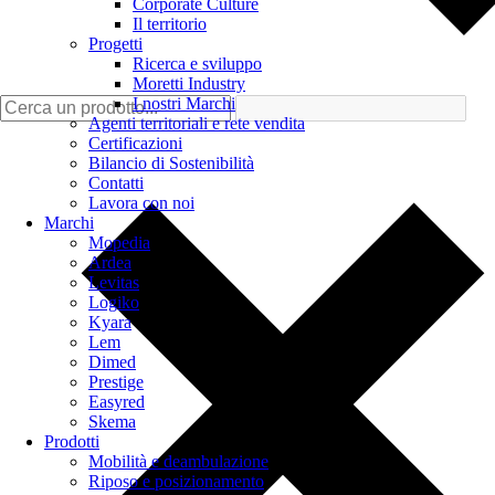
Corporate Culture
Il territorio
Progetti
Ricerca e sviluppo
Moretti Industry
I nostri Marchi
Agenti territoriali e rete vendita
Certificazioni
Bilancio di Sostenibilità
Contatti
Lavora con noi
Marchi
Mopedia
Ardea
Levitas
Logiko
Kyara
Lem
Dimed
Prestige
Easyred
Skema
Prodotti
Mobilità e deambulazione
Riposo e posizionamento