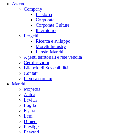
Azienda
Company
La storia
Corporate
Corporate Culture
Il territorio
Progetti
Ricerca e sviluppo
Moretti Industry
I nostri Marchi
Agenti territoriali e rete vendita
Certificazioni
Bilancio di Sostenibilità
Contatti
Lavora con noi
Marchi
Mopedia
Ardea
Levitas
Logiko
Kyara
Lem
Dimed
Prestige
Easyred