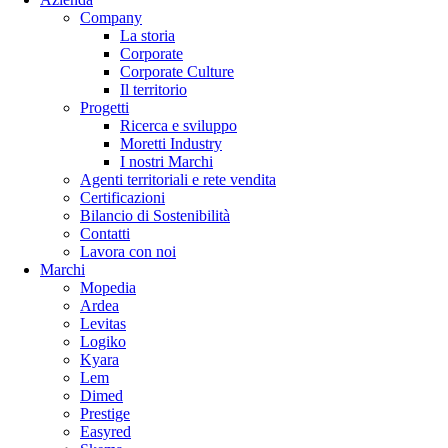
Company
La storia
Corporate
Corporate Culture
Il territorio
Progetti
Ricerca e sviluppo
Moretti Industry
I nostri Marchi
Agenti territoriali e rete vendita
Certificazioni
Bilancio di Sostenibilità
Contatti
Lavora con noi
Marchi
Mopedia
Ardea
Levitas
Logiko
Kyara
Lem
Dimed
Prestige
Easyred