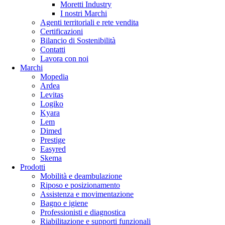
Moretti Industry
I nostri Marchi
Agenti territoriali e rete vendita
Certificazioni
Bilancio di Sostenibilità
Contatti
Lavora con noi
Marchi
Mopedia
Ardea
Levitas
Logiko
Kyara
Lem
Dimed
Prestige
Easyred
Skema
Prodotti
Mobilità e deambulazione
Riposo e posizionamento
Assistenza e movimentazione
Bagno e igiene
Professionisti e diagnostica
Riabilitazione e supporti funzionali