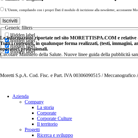
L’Utente, compilando con i propri Dati il modulo di iscrizione alla newsletter, acconsente More
Generic filters
Hidden label
Le informazioni riportate nel sito MORETTISPA.COM e relative a 
Hidden label
Tutti i contenuti, in qualunque forma realizzati, (testi, immagini, 
Hidden label
operatori professionali.
Hidden label
Circolare Ministero della Salute. Nuove linee guida della pubblicità sa
Moretti S.p.A. Cod. Fisc. e Part. IVA 00306090515 / Meccanografic
Azienda
Company
La storia
Corporate
Corporate Culture
Il territorio
Progetti
Ricerca e sviluppo