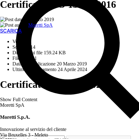
Certificato ISO 13485:2016
20 Marzo 2019
Moretti SpA
SCARICA
Version
Scarica
614
Dimensioni file
159.24 KB
File Count
1
Data di Pubblicazione
20 Marzo 2019
Ultimo aggiornamento
24 Aprile 2024
Certificato ISO 13485:2016
Show Full Content
Moretti SpA
Moretti S.p.A.
Innovazione al servizio del cliente
Via Bruxelles 3 - Meleto