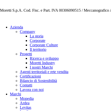
Moretti S.p.A. Cod. Fisc. e Part. IVA 00306090515 / Meccanografic
Azienda
Company
La storia
Corporate
Corporate Culture
Il territorio
Progetti
Ricerca e sviluppo
Moretti Industry
I nostri Marchi
Agenti territoriali e rete vendita
Certificazioni
Bilancio di Sostenibilità
Contatti
Lavora con noi
Marchi
Mopedia
Ardea
Levitas