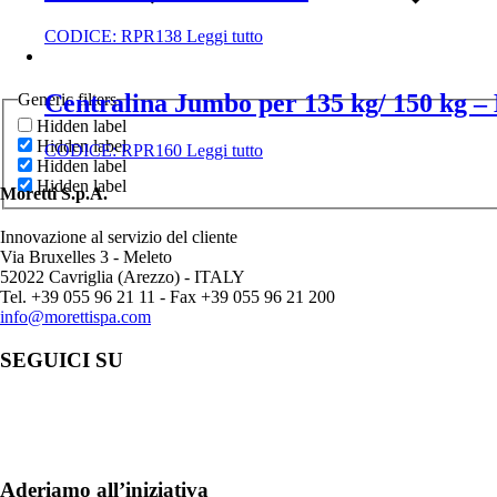
CODICE:
RPR138
Leggi tutto
Centralina Jumbo per 135 kg/ 150 kg 
Generic filters
Hidden label
Hidden label
CODICE:
RPR160
Leggi tutto
Hidden label
Hidden label
Moretti S.p.A.
Innovazione al servizio del cliente
Via Bruxelles 3 - Meleto
52022 Cavriglia (Arezzo) - ITALY
Tel. +39 055 96 21 11 - Fax +39 055 96 21 200
info@morettispa.com
SEGUICI SU
Aderiamo all’iniziativa