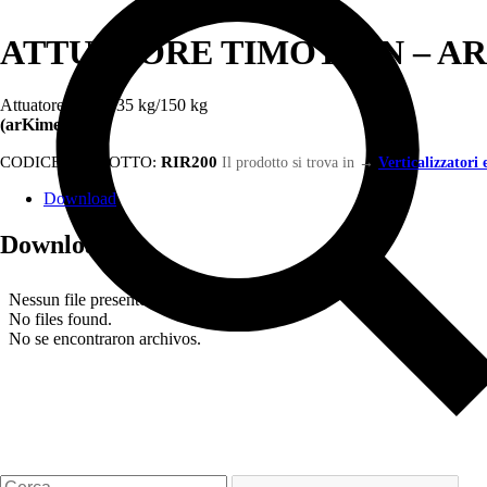
ATTUATORE TIMOTION – A
Attuatore per il 135 kg/150 kg
(arKimed)
CODICE PRODOTTO:
RIR200
Il prodotto si trova in
→
Verticalizzatori 
Download
Download