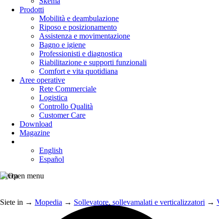
Skema
Prodotti
Mobilità e deambulazione
Riposo e posizionamento
Assistenza e movimentazione
Bagno e igiene
Professionisti e diagnostica
Riabilitazione e supporti funzionali
Comfort e vita quotidiana
Aree operative
Rete Commerciale
Logistica
Controllo Qualità
Customer Care
Download
Magazine
English
Español
Cerca
Siete in
→
Mopedia
→
Sollevatore, sollevamalati e verticalizzatori
→