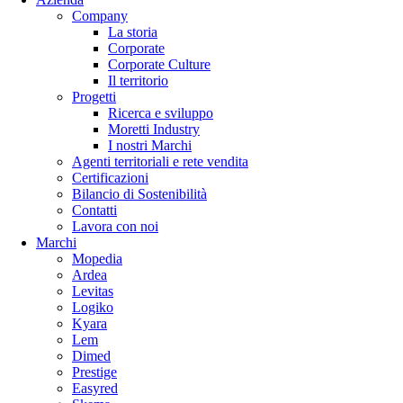
Company
La storia
Corporate
Corporate Culture
Il territorio
Progetti
Ricerca e sviluppo
Moretti Industry
I nostri Marchi
Agenti territoriali e rete vendita
Certificazioni
Bilancio di Sostenibilità
Contatti
Lavora con noi
Marchi
Mopedia
Ardea
Levitas
Logiko
Kyara
Lem
Dimed
Prestige
Easyred