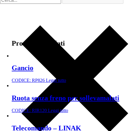
Prodotti correlati
Gancio
CODICE:
RP826
Leggi tutto
Ruota senza freno per sollevamalati
CODICE:
RIR120
Leggi tutto
Telecomando – LINAK