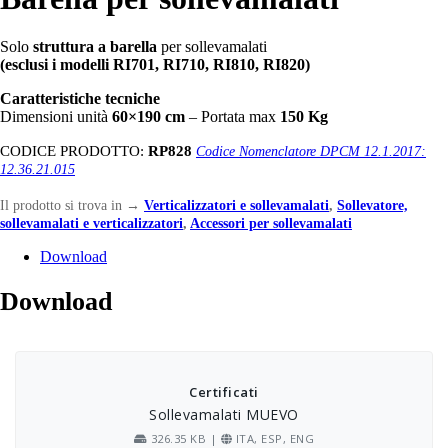
Solo
struttura a barella
per sollevamalati
(esclusi i modelli RI701, RI710, RI810, RI820)
Caratteristiche tecniche
Dimensioni unità
60×190 cm
– Portata max
150 Kg
CODICE PRODOTTO:
RP828
Codice Nomenclatore DPCM 12.1.2017:
12.36.21.015
Il prodotto si trova in
→
Verticalizzatori e sollevamalati
,
Sollevatore,
sollevamalati e verticalizzatori
,
Accessori per sollevamalati
Download
Download