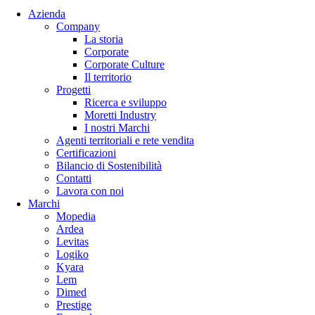
Azienda
Company
La storia
Corporate
Corporate Culture
Il territorio
Progetti
Ricerca e sviluppo
Moretti Industry
I nostri Marchi
Agenti territoriali e rete vendita
Certificazioni
Bilancio di Sostenibilità
Contatti
Lavora con noi
Marchi
Mopedia
Ardea
Levitas
Logiko
Kyara
Lem
Dimed
Prestige