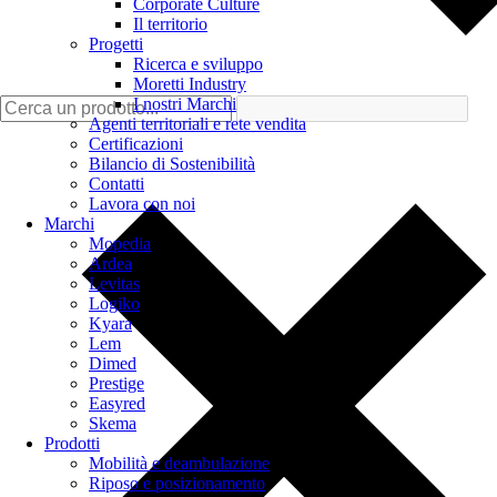
Corporate Culture
Il territorio
Progetti
Ricerca e sviluppo
Moretti Industry
I nostri Marchi
Agenti territoriali e rete vendita
Certificazioni
Bilancio di Sostenibilità
Contatti
Lavora con noi
Marchi
Mopedia
Ardea
Levitas
Logiko
Kyara
Lem
Dimed
Prestige
Easyred
Skema
Prodotti
Mobilità e deambulazione
Riposo e posizionamento