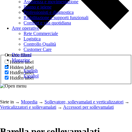
Assistenza e movimentazione
Bagno e igiene
Professionisti e diagnostica
Riabilitazione e supporti funzionali
Comfort e vita quotidiana
Aree operative
Rete Commerciale
Logistica
Controllo Qualità
Customer Care
Download
Generic filters
Magazine
Hidden label
Hidden label
English
Hidden label
Español
Hidden label
Siete in
→
Mopedia
→
Sollevatore, sollevamalati e verticalizzatori
→
Verticalizzatori e sollevamalati
→
Accessori per sollevamalati
Barella per sollevamalati