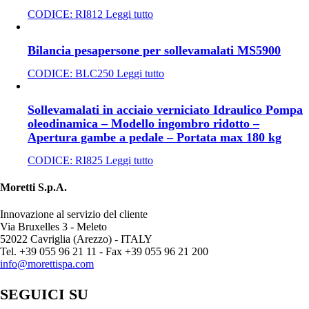
CODICE:
RI812
Leggi tutto
Bilancia pesapersone per sollevamalati MS5900
CODICE:
BLC250
Leggi tutto
Sollevamalati in acciaio verniciato Idraulico Pompa
oleodinamica – Modello ingombro ridotto –
Apertura gambe a pedale – Portata max 180 kg
CODICE:
RI825
Leggi tutto
Moretti S.p.A.
Innovazione al servizio del cliente
Via Bruxelles 3 - Meleto
52022 Cavriglia (Arezzo) - ITALY
Tel. +39 055 96 21 11 - Fax +39 055 96 21 200
info@morettispa.com
SEGUICI SU