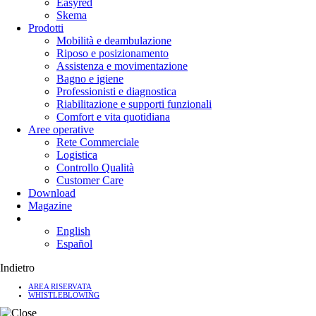
Easyred
Skema
Prodotti
Mobilità e deambulazione
Riposo e posizionamento
Assistenza e movimentazione
Bagno e igiene
Professionisti e diagnostica
Riabilitazione e supporti funzionali
Comfort e vita quotidiana
Aree operative
Rete Commerciale
Logistica
Controllo Qualità
Customer Care
Download
Magazine
English
Español
Indietro
AREA RISERVATA
WHISTLEBLOWING