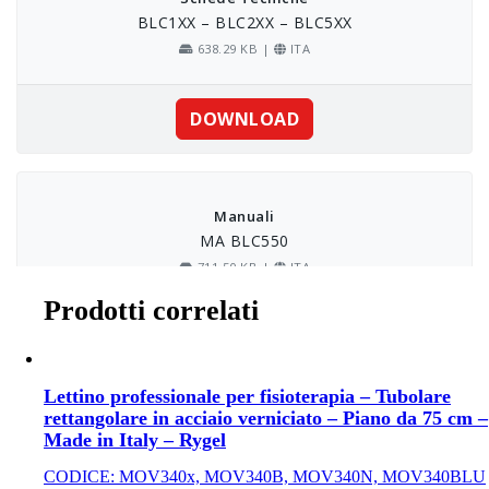
Prodotti correlati
Lettino professionale per fisioterapia – Tubolare
rettangolare in acciaio verniciato – Piano da 75 cm –
Made in Italy – Rygel
CODICE:
MOV340x, MOV340B, MOV340N, MOV340BLU