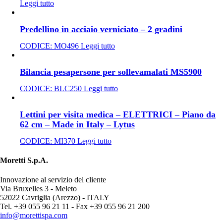
Leggi tutto
Predellino in acciaio verniciato – 2 gradini
CODICE:
MO496
Leggi tutto
Bilancia pesapersone per sollevamalati MS5900
CODICE:
BLC250
Leggi tutto
Lettini per visita medica – ELETTRICI – Piano da
62 cm – Made in Italy – Lytus
CODICE:
MI370
Leggi tutto
Moretti S.p.A.
Innovazione al servizio del cliente
Via Bruxelles 3 - Meleto
52022 Cavriglia (Arezzo) - ITALY
Tel. +39 055 96 21 11 - Fax +39 055 96 21 200
info@morettispa.com