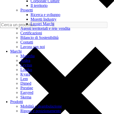
Corporate Culture
Il territorio
Progetti
Ricerca e sviluppo
Moretti Industry
I nostri Marchi
Agenti territoriali e rete vendita
Certificazioni
Bilancio di Sostenibilità
Contatti
Lavora con noi
Marchi
Mopedia
Ardea
Levitas
Logiko
Kyara
Lem
Dimed
Prestige
Easyred
Skema
Prodotti
Mobilità e deambulazione
Riposo e posizionamento