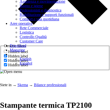
Assistenza e movimentazione
Bagno e igiene
Professionisti e diagnostica
Riabilitazione e supporti funzionali
Comfort e vita quotidiana
Aree operative
Rete Commerciale
Logistica
Controllo Qualità
Customer Care
Download
Generic filters
Magazine
Hidden label
Hidden label
English
Hidden label
Español
Hidden label
Siete in
→
Skema
→
Bilance professionali
Stampante termica TP2100