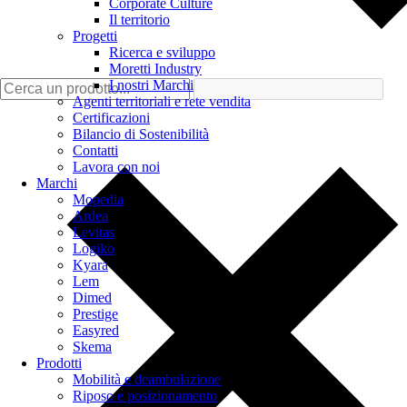
Corporate Culture
Il territorio
Progetti
Ricerca e sviluppo
Moretti Industry
I nostri Marchi
Agenti territoriali e rete vendita
Certificazioni
Bilancio di Sostenibilità
Contatti
Lavora con noi
Marchi
Mopedia
Ardea
Levitas
Logiko
Kyara
Lem
Dimed
Prestige
Easyred
Skema
Prodotti
Mobilità e deambulazione
Riposo e posizionamento