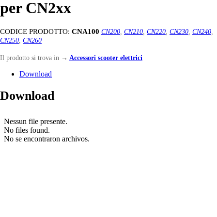
per CN2xx
CODICE PRODOTTO:
CNA100
CN200
,
CN210
,
CN220
,
CN230
,
CN240
,
CN250
,
CN260
Il prodotto si trova in
→
Accessori scooter elettrici
Download
Download