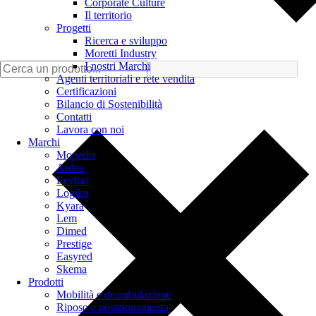
Corporate Culture
Il territorio
Progetti
Ricerca e sviluppo
Moretti Industry
I nostri Marchi
Agenti territoriali e rete vendita
Certificazioni
Bilancio di Sostenibilità
Contatti
Lavora con noi
Marchi
Mopedia
Ardea
Levitas
Logiko
Kyara
Lem
Dimed
Prestige
Easyred
Skema
Prodotti
Mobilità e deambulazione
Riposo e posizionamento