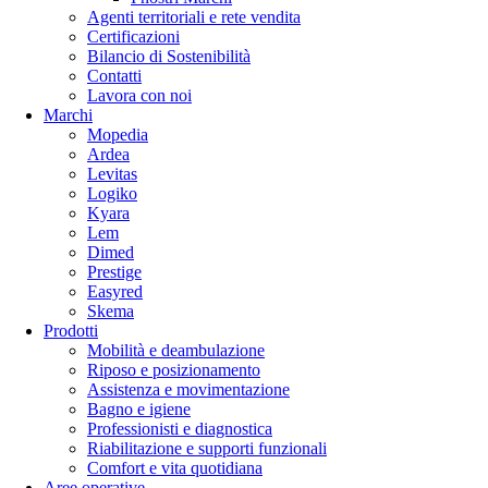
Agenti territoriali e rete vendita
Certificazioni
Bilancio di Sostenibilità
Contatti
Lavora con noi
Marchi
Mopedia
Ardea
Levitas
Logiko
Kyara
Lem
Dimed
Prestige
Easyred
Skema
Prodotti
Mobilità e deambulazione
Riposo e posizionamento
Assistenza e movimentazione
Bagno e igiene
Professionisti e diagnostica
Riabilitazione e supporti funzionali
Comfort e vita quotidiana
Aree operative