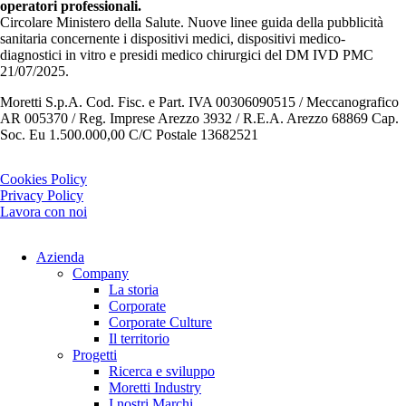
operatori professionali.
Circolare Ministero della Salute. Nuove linee guida della pubblicità
sanitaria concernente i dispositivi medici, dispositivi medico-
diagnostici in vitro e presidi medico chirurgici del DM IVD PMC
21/07/2025.
Moretti S.p.A. Cod. Fisc. e Part. IVA 00306090515 / Meccanografico
AR 005370 / Reg. Imprese Arezzo 3932 / R.E.A. Arezzo 68869 Cap.
Soc. Eu 1.500.000,00 C/C Postale 13682521
Cookies Policy
Privacy Policy
Lavora con noi
Azienda
Company
La storia
Corporate
Corporate Culture
Il territorio
Progetti
Ricerca e sviluppo
Moretti Industry
I nostri Marchi