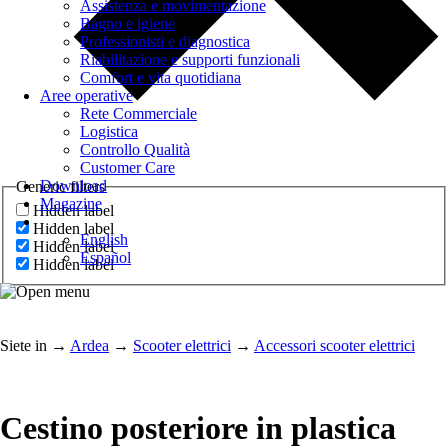
Assistenza e movimentazione
Bagno e igiene
Professionisti e diagnostica
Riabilitazione e supporti funzionali
Comfort e vita quotidiana
Aree operative
Rete Commerciale
Logistica
Controllo Qualità
Customer Care
Download
Generic filters
Magazine
Hidden label
Hidden label
English
Hidden label
Español
Hidden label
Siete in
→
Ardea
→
Scooter elettrici
→
Accessori scooter elettrici
Cestino posteriore in plastica