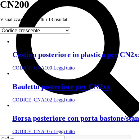
CN200
Visualizzazione di tutti i 13 risultati
Cestino posteriore in plastica per CN2x
CODICE:
CNA100
Leggi tutto
Bauletto posteriore per CN2xx
CODICE:
CNA102
Leggi tutto
Borsa posteriore con porta bastone/st
CODICE:
CNA105
Leggi tutto