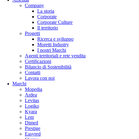
Company
La storia
Corporate
Corporate Culture
Il territorio
Progetti
Ricerca e sviluppo
Moretti Industry
I nostri Marchi
Agenti territoriali e rete vendita
Certificazioni
Bilancio di Sostenibilità
Contatti
Lavora con noi
Marchi
Mopedia
Ardea
Levitas
Logiko
Kyara
Lem
Dimed
Prestige
Easyred