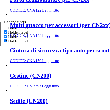
CODICE:
CNA122
Leggi tutto
Generic filters
Multi attacco per accessori (per CN2xx
Hidden label
Hidden label
CODICE:
CNA145
Leggi tutto
Hidden label
Hidden label
Cintura di sicurezza tipo auto per scoo
CODICE:
CNA150
Leggi tutto
Cestino (CN200)
CODICE:
CNR253
Leggi tutto
Sedile (CN200)