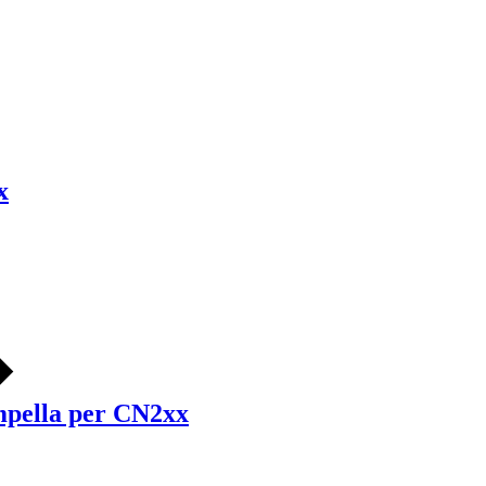
x
ampella per CN2xx