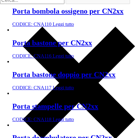
Porta bombola ossigeno per CN2xx
CODICE:
CNA110
Leggi tutto
Porta bastone per CN2xx
CODICE:
CNA116
Leggi tutto
Porta bastone doppio per CN2xx
CODICE:
CNA117
Leggi tutto
Porta stampelle per CN2xx
CODICE:
CNA118
Leggi tutto
Porta deambulatore per CN2xx