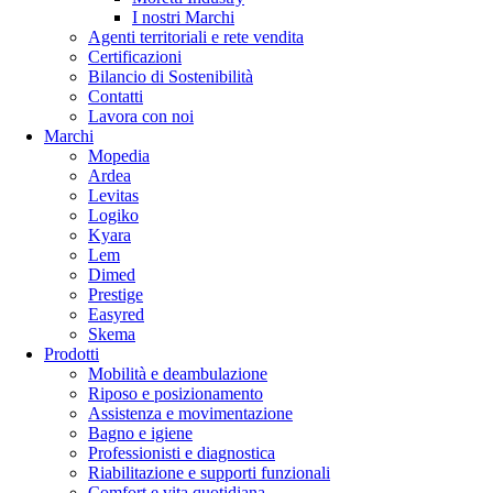
I nostri Marchi
Agenti territoriali e rete vendita
Certificazioni
Bilancio di Sostenibilità
Contatti
Lavora con noi
Marchi
Mopedia
Ardea
Levitas
Logiko
Kyara
Lem
Dimed
Prestige
Easyred
Skema
Prodotti
Mobilità e deambulazione
Riposo e posizionamento
Assistenza e movimentazione
Bagno e igiene
Professionisti e diagnostica
Riabilitazione e supporti funzionali
Comfort e vita quotidiana