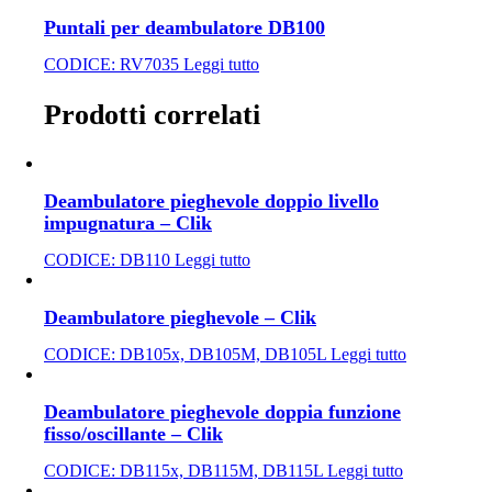
Puntali per deambulatore DB100
CODICE:
RV7035
Leggi tutto
Prodotti correlati
Deambulatore pieghevole doppio livello
impugnatura – Clik
CODICE:
DB110
Leggi tutto
Deambulatore pieghevole – Clik
CODICE:
DB105x, DB105M, DB105L
Leggi tutto
Deambulatore pieghevole doppia funzione
fisso/oscillante – Clik
CODICE:
DB115x, DB115M, DB115L
Leggi tutto