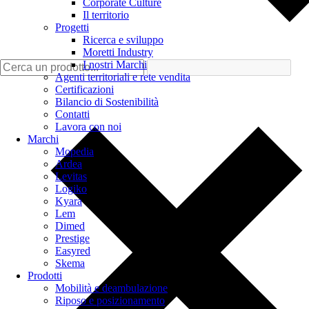
Corporate Culture
Il territorio
Progetti
Ricerca e sviluppo
Moretti Industry
I nostri Marchi
Agenti territoriali e rete vendita
Certificazioni
Bilancio di Sostenibilità
Contatti
Lavora con noi
Marchi
Mopedia
Ardea
Levitas
Logiko
Kyara
Lem
Dimed
Prestige
Easyred
Skema
Prodotti
Mobilità e deambulazione
Riposo e posizionamento