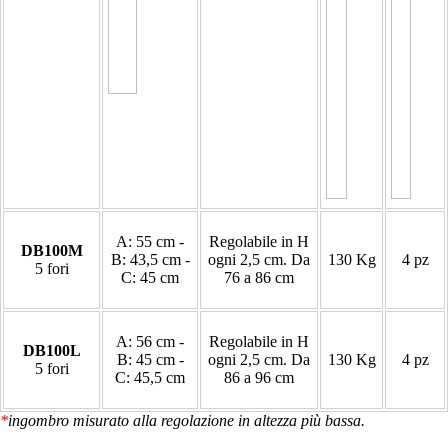
A: 55 cm -
Regolabile in H
DB100M
B: 43,5 cm -
ogni 2,5 cm. Da
130 Kg
4 pz
5 fori
C: 45 cm
76 a 86 cm
A: 56 cm -
Regolabile in H
DB100L
B: 45 cm -
ogni 2,5 cm. Da
130 Kg
4 pz
5 fori
C: 45,5 cm
86 a 96 cm
*
ingombro misurato alla regolazione in altezza più bassa.