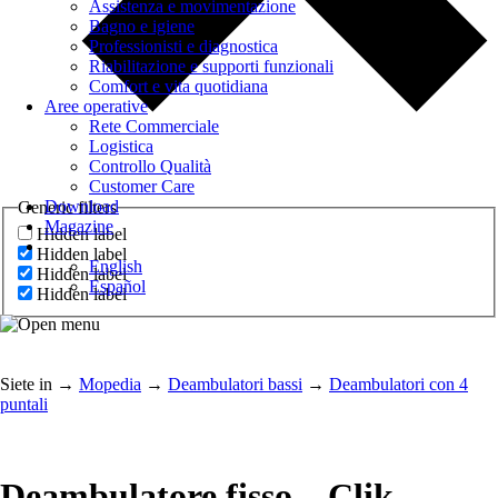
Assistenza e movimentazione
Bagno e igiene
Professionisti e diagnostica
Riabilitazione e supporti funzionali
Comfort e vita quotidiana
Aree operative
Rete Commerciale
Logistica
Controllo Qualità
Customer Care
Download
Generic filters
Magazine
Hidden label
Hidden label
English
Hidden label
Español
Hidden label
Siete in
→
Mopedia
→
Deambulatori bassi
→
Deambulatori con 4
puntali
Deambulatore fisso – Clik