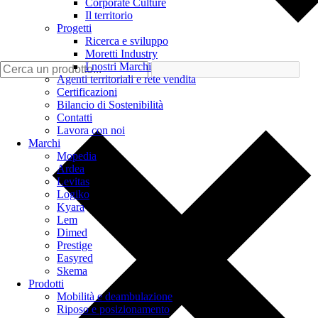
Corporate Culture
Il territorio
Progetti
Ricerca e sviluppo
Moretti Industry
I nostri Marchi
Agenti territoriali e rete vendita
Certificazioni
Bilancio di Sostenibilità
Contatti
Lavora con noi
Marchi
Mopedia
Ardea
Levitas
Logiko
Kyara
Lem
Dimed
Prestige
Easyred
Skema
Prodotti
Mobilità e deambulazione
Riposo e posizionamento