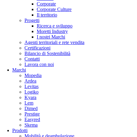
Corporate
Corporate Culture
Il territorio
Progetti
Ricerca e sviluppo
Moretti Industry
I nostri Marchi
Agenti territoriali e rete vendita
Certificazioni
Bilancio di Sostenibilità
Contatti
Lavora con noi
Marchi
Mopedia
Ardea
Levitas
Logiko
Kyara
Lem
Dimed
Prestige
Easyred
Skema
Prodotti
Mobilità e deambulazione