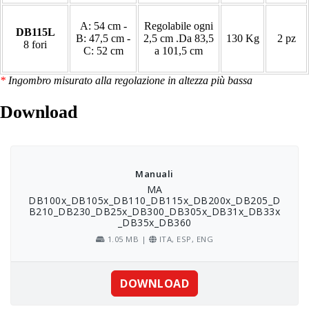
A: 54 cm -
Regolabile ogni
DB115L
B: 47,5 cm -
2,5 cm .Da 83,5
130 Kg
2 pz
8 fori
C: 52 cm
a 101,5 cm
*
Ingombro misurato alla regolazione in altezza più bassa
Download