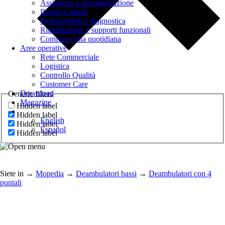
Assistenza e movimentazione
Bagno e igiene
Professionisti e diagnostica
Riabilitazione e supporti funzionali
Comfort e vita quotidiana
Aree operative
Rete Commerciale
Logistica
Controllo Qualità
Customer Care
Download
Generic filters
Magazine
Hidden label
Hidden label
English
Hidden label
Español
Hidden label
Siete in
→
Mopedia
→
Deambulatori bassi
→
Deambulatori con 4
puntali