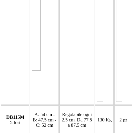
A: 54 cm -
Regolabile ogni
DB115M
B: 47,5 cm -
2,5 cm. Da 77,5
130 Kg
2 pz
5 fori
C: 52 cm
a 87,5 cm