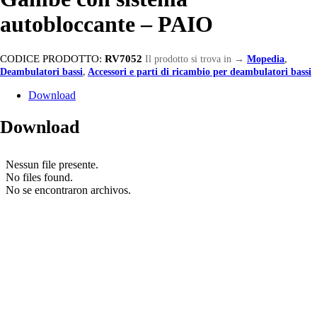
autobloccante – PAIO
CODICE PRODOTTO:
RV7052
Il prodotto si trova in
→
Mopedia
,
Deambulatori bassi
,
Accessori e parti di ricambio per deambulatori bassi
Download
Download