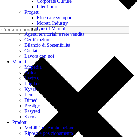
Corporate Culture
Il territorio
Progetti
Ricerca e sviluppo
Moretti Industry
I nostri Marchi
Agenti territoriali e rete vendita
Certificazioni
Bilancio di Sostenibilità
Contatti
Lavora con noi
Marchi
Mopedia
Ardea
Levitas
Logiko
Kyara
Lem
Dimed
Prestige
Easyred
Skema
Prodotti
Mobilità e deambulazione
Riposo e posizionamento