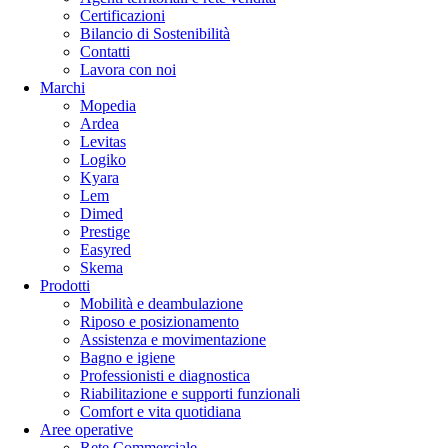
Certificazioni
Bilancio di Sostenibilità
Contatti
Lavora con noi
Marchi
Mopedia
Ardea
Levitas
Logiko
Kyara
Lem
Dimed
Prestige
Easyred
Skema
Prodotti
Mobilità e deambulazione
Riposo e posizionamento
Assistenza e movimentazione
Bagno e igiene
Professionisti e diagnostica
Riabilitazione e supporti funzionali
Comfort e vita quotidiana
Aree operative
Rete Commerciale