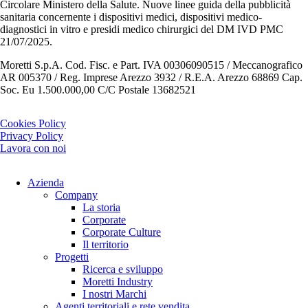
Circolare Ministero della Salute. Nuove linee guida della pubblicità
sanitaria concernente i dispositivi medici, dispositivi medico-
diagnostici in vitro e presidi medico chirurgici del DM IVD PMC
21/07/2025.
Moretti S.p.A. Cod. Fisc. e Part. IVA 00306090515 / Meccanografico
AR 005370 / Reg. Imprese Arezzo 3932 / R.E.A. Arezzo 68869 Cap.
Soc. Eu 1.500.000,00 C/C Postale 13682521
Cookies Policy
Privacy Policy
Lavora con noi
Azienda
Company
La storia
Corporate
Corporate Culture
Il territorio
Progetti
Ricerca e sviluppo
Moretti Industry
I nostri Marchi
Agenti territoriali e rete vendita