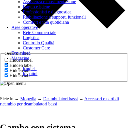
Assistenza e movimentazione
Bagno e igiene
Professionisti e diagnostica
Riabilitazione e supporti funzionali
Comfort e vita quotidiana
Aree operative
Rete Commerciale
Logistica
Controllo Qualità
Customer Care
Download
Generic filters
Magazine
Hidden label
Hidden label
English
Hidden label
Español
Hidden label
Siete in
→
Mopedia
→
Deambulatori bassi
→
Accessori e parti di
ricambio per deambulatori bassi
Gambe con sistema